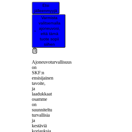
Etsi
jälleenmyyjä
Varmista
valitsemalla
ajoneuvosi,
että tämä
tuote sopii
siihen
Ajoneuvoturvallisuus
on
SKF:n
ensisijainen
tavoite,
ja
laadukkaat
osamme
on
suunniteltu
turvallisia
ja
kestäviä
korjauksia