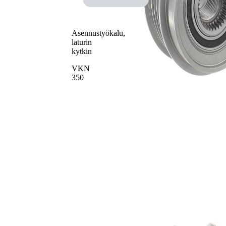
valmistenumerolle
F-225653.11
valmistenumerolle
F-552699.XX
Asennustyökalu,
laturin
kytkin
VKN
350