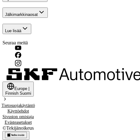
Jälkimarkkinaosat
Lue lisää
Seuraa meitä
Europe
|
Finnish
Suomi
Tietosuojakäytäntö
Käyttöehdot
Sivuston omistaja
Evästeasetukset
©
Tekijänoikeus