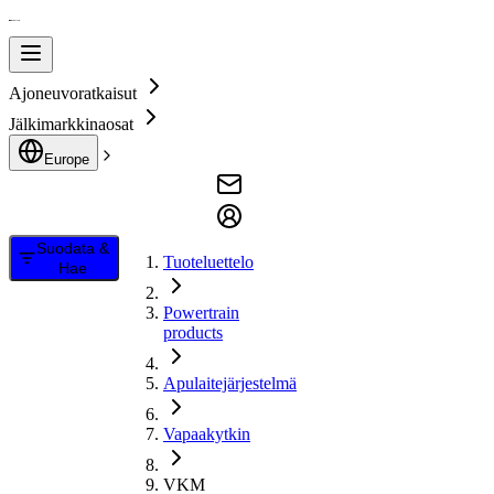
Ajoneuvoratkaisut
Jälkimarkkinaosat
Europe
Suodata &
Tuoteluettelo
Hae
Powertrain
products
Apulaitejärjestelmä
Vapaakytkin
VKM