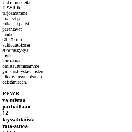
Uskomme, että
EPWR:lle
tarjoamamme
tuotteet ja
ratkaisut paitsi
parantavat
heidän
sähköisten
vakioautojensa
suorituskykyä,
myös
korostavat
omistautumistamme
ympäristöystävällisten
liikkuvuusratkaisujen
edistämiseen.
EPWR
valmistaa
parhaillaan
12
täyssähköistä
rata-autoa