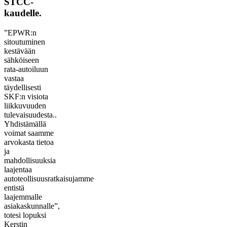
STCC-
kaudelle.
”EPWR:n
sitoutuminen
kestävään
sähköiseen
rata-autoiluun
vastaa
täydellisesti
SKF:n visiota
liikkuvuuden
tulevaisuudesta..
Yhdistämällä
voimat saamme
arvokasta tietoa
ja
mahdollisuuksia
laajentaa
autoteollisuusratkaisujamme
entistä
laajemmalle
asiakaskunnalle”,
totesi lopuksi
Kerstin