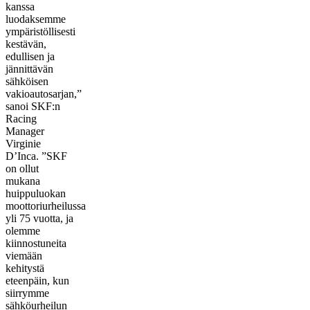
kanssa
luodaksemme
ympäristöllisesti
kestävän,
edullisen ja
jännittävän
sähköisen
vakioautosarjan,”
sanoi SKF:n
Racing
Manager
Virginie
D’Inca. ”SKF
on ollut
mukana
huippuluokan
moottoriurheilussa
yli 75 vuotta, ja
olemme
kiinnostuneita
viemään
kehitystä
eteenpäin, kun
siirrymme
sähköurheilun