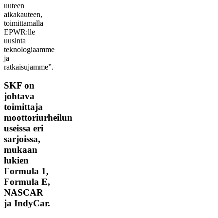
uuteen
aikakauteen,
toimittamalla
EPWR:lle
uusinta
teknologiaamme
ja
ratkaisujamme”.
SKF on
johtava
toimittaja
moottoriurheilun
useissa eri
sarjoissa,
mukaan
lukien
Formula 1,
Formula E,
NASCAR
ja IndyCar.