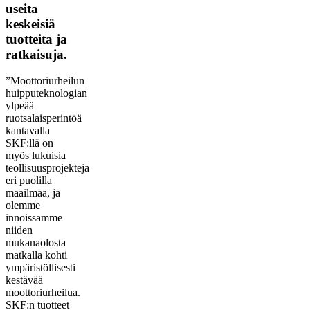
useita
keskeisiä
tuotteita ja
ratkaisuja.
”Moottoriurheilun
huipputeknologian
ylpeää
ruotsalaisperintöä
kantavalla
SKF:llä on
myös lukuisia
teollisuusprojekteja
eri puolilla
maailmaa, ja
olemme
innoissamme
niiden
mukanaolosta
matkalla kohti
ympäristöllisesti
kestävää
moottoriurheilua.
SKF:n tuotteet