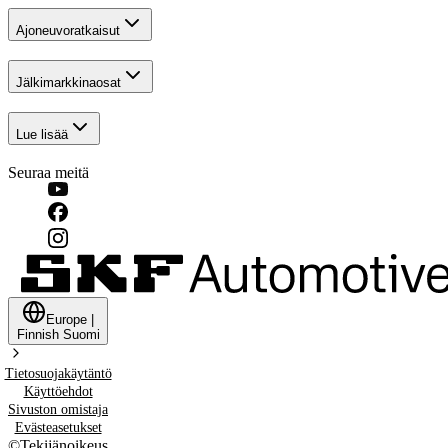
Ajoneuvoratkaisut
Jälkimarkkinaosat
Lue lisää
Seuraa meitä
Europe
|
Finnish
Suomi
Tietosuojakäytäntö
Käyttöehdot
Sivuston omistaja
Evästeasetukset
©
Tekijänoikeus