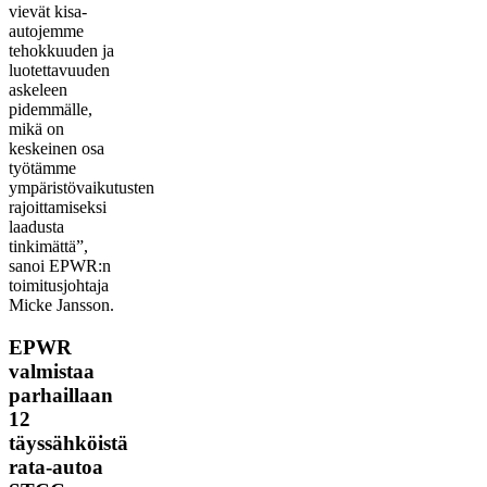
vievät kisa-
autojemme
tehokkuuden ja
luotettavuuden
askeleen
pidemmälle,
mikä on
keskeinen osa
työtämme
ympäristövaikutusten
rajoittamiseksi
laadusta
tinkimättä”,
sanoi EPWR:n
toimitusjohtaja
Micke Jansson.
EPWR
valmistaa
parhaillaan
12
täyssähköistä
rata-autoa