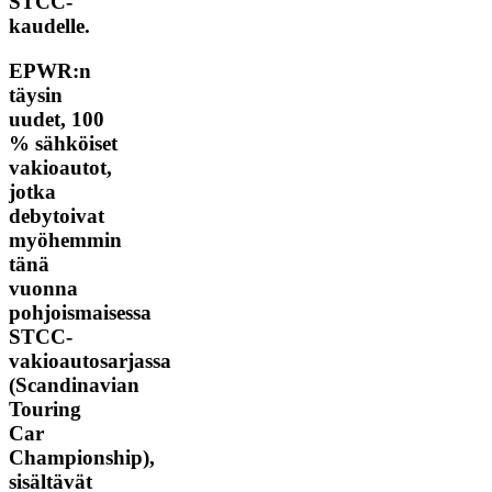
STCC-
kaudelle.
EPWR:n
täysin
uudet, 100
% sähköiset
vakioautot,
jotka
debytoivat
myöhemmin
tänä
vuonna
pohjoismaisessa
STCC-
vakioautosarjassa
(Scandinavian
Touring
Car
Championship),
sisältävät