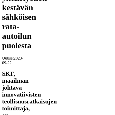
kestävän
sähköisen
rata-
autoilun
puolesta
Uutiset
2023-
09-22
SKF,
maailman
johtava
innovatiivisten
teollisuusratkaisujen
toimittaja,