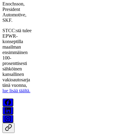
Enochsson,
President
Automotive,
SKF.
STCC:stä tulee
EPWR-
konseptilla
maailman
ensimmäinen
100-
prosenttisesti
sähköinen
kansallinen
vakioautosarja
tänä vuonna,
lue lisää täältä.