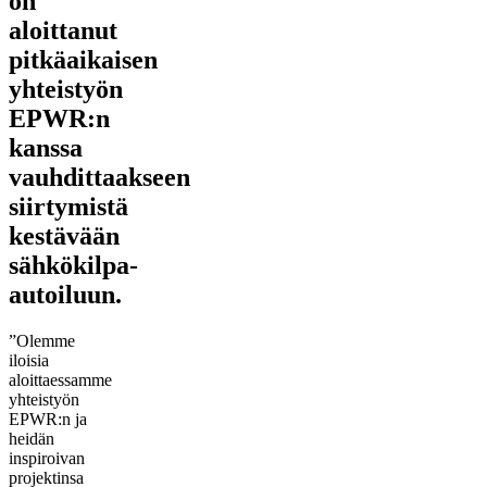
on
aloittanut
pitkäaikaisen
yhteistyön
EPWR:n
kanssa
vauhdittaakseen
siirtymistä
kestävään
sähkökilpa-
autoiluun.
”Olemme
iloisia
aloittaessamme
yhteistyön
EPWR:n ja
heidän
inspiroivan
projektinsa