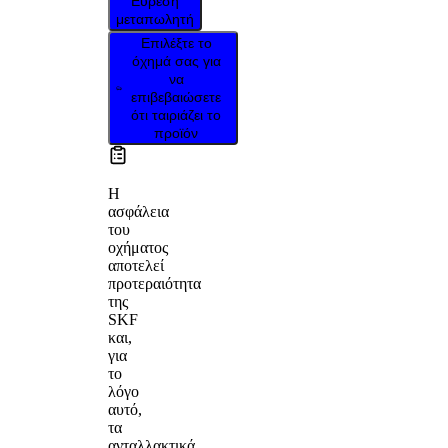
Εύρεση
μεταπωλητή
Επιλέξτε το
όχημά σας για
να
επιβεβαιώσετε
ότι ταιριάζει το
προϊόν
Η
ασφάλεια
του
οχήματος
αποτελεί
προτεραιότητα
της
SKF
και,
για
το
λόγο
αυτό,
τα
ανταλλακτικά