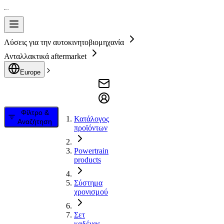
Λύσεις για την αυτοκινητοβιομηχανία
Ανταλλακτικά aftermarket
Europe
Φίλτρο &
Κατάλογος
Αναζήτηση
προϊόντων
Powertrain
products
Σύστημα
χρονισμού
Σετ
καδένας