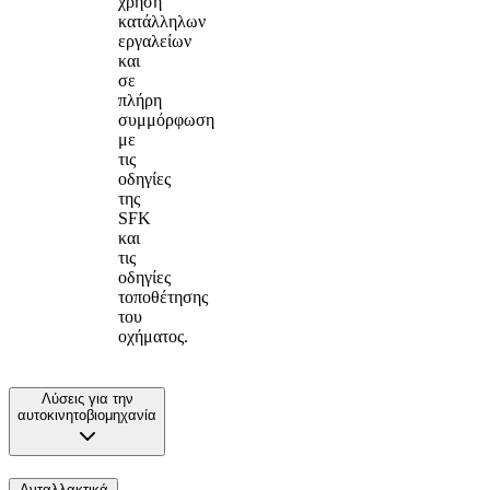
χρήση
κατάλληλων
εργαλείων
και
σε
πλήρη
συμμόρφωση
με
τις
οδηγίες
της
SFK
και
τις
οδηγίες
τοποθέτησης
του
οχήματος.
Λύσεις για την
αυτοκινητοβιομηχανία
Ανταλλακτικά