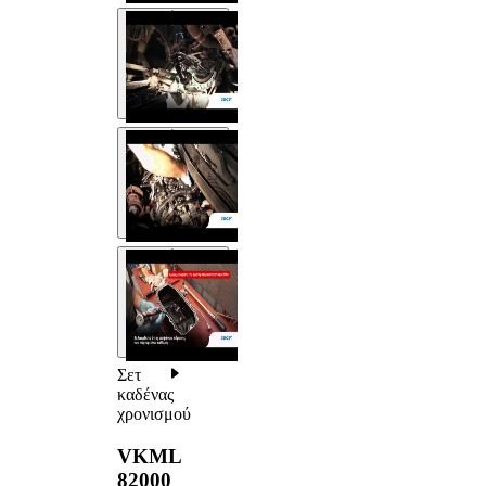
Σετ
καδένας
χρονισμού
VKML
82000