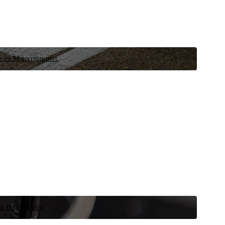
e im Motorrennsport.
ür Ihr Fahrzeug.