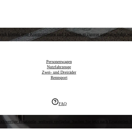
ich können neue Konstruktionen und Techniken so rigoros getestet werden wi
Personenwagen
Nutzfahrzeuge
Zwei- und Dreiräder
Rennsport
FAQ
chwertige Ersatzteile, weltweit verfügbar. Suchen Sie jetzt nach Ersatzteilen f