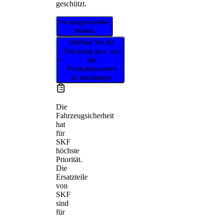
geschützt.
Vertragshändler
finden
Wählen Sie Ihr
Fahrzeug aus, um
die
Produktauswahl
zu bestätigen
Die
Fahrzeugsicherheit
hat
für
SKF
höchste
Priorität.
Die
Ersatzteile
von
SKF
sind
für