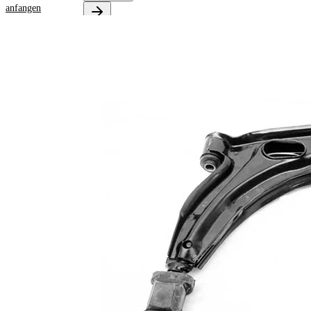
anfangen
Produktinformationen
Eigenschaft
Wert
Lenkerart
Querlenker
Ergänzungsartikel/Ergänzende
mit synthetischem
Info
Fett
Ergänzungsartikel/Ergänzende
mit
Info 2
Trag-/Führungsgele
Lenkerbauform
Dreieckslenker
paarige Artikelnummer
VKDS 322091 B