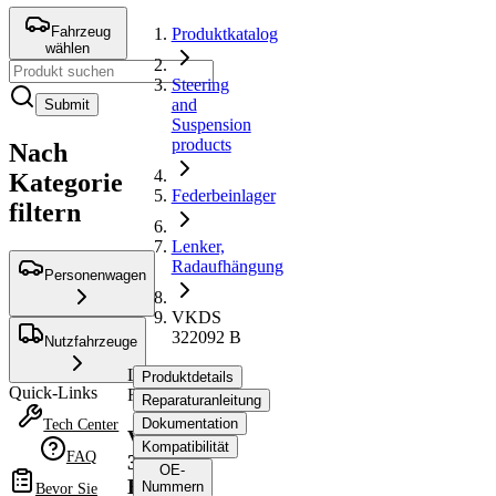
Fahrzeug
Produktkatalog
wählen
Steering
and
Submit
Suspension
products
Nach
Kategorie
Federbeinlager
filtern
Lenker,
Radaufhängung
Personenwagen
VKDS
322092 B
Nutzfahrzeuge
Lenker,
Produktdetails
Quick-Links
Radaufhängung
Reparaturanleitung
Dokumentation
Tech Center
VKDS
Kompatibilität
FAQ
322092
OE-
B
Nummern
Bevor Sie