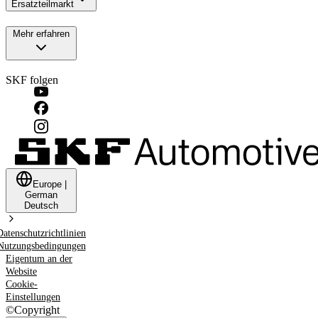
Ersatzteilmarkt
Mehr erfahren
SKF folgen
Europe
|
German
Deutsch
Datenschutzrichtlinien
Nutzungsbedingungen
Eigentum an der
Website
Cookie-
Einstellungen
©
Copyright