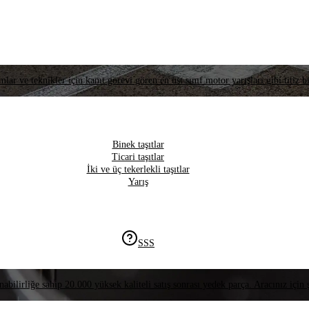
lar ve teknikler için kanıt görevi gören en üst sınıf motor yarışları gibi titiz bi
Binek taşıtlar
Ticari taşıtlar
İki ve üç tekerlekli taşıtlar
Yarış
SSS
nabilirliğe sahip 20.000 yüksek kaliteli satış sonrası yedek parça. Aracınız için