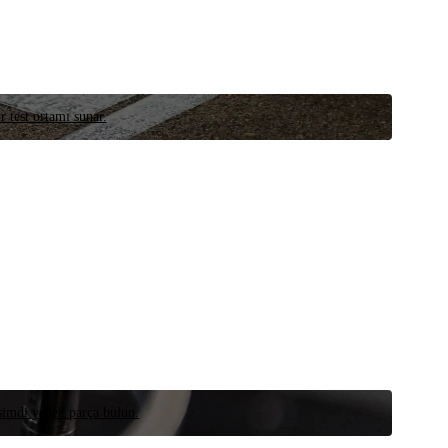
r test ortamı sunar.
 şimdi yedek parça bulun.