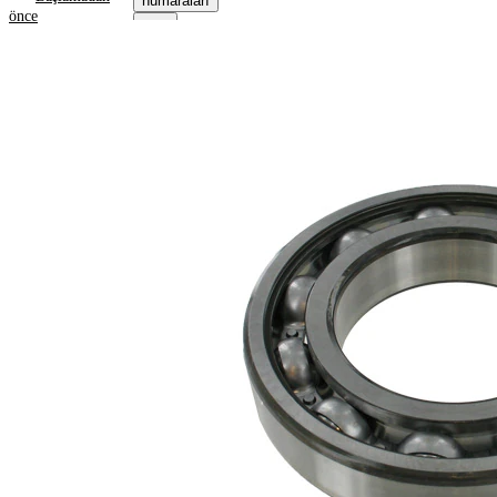
numaraları
önce
Ürün bilgileri
Özellik
Değer
30
Genişlik
mm
2,16
Ağırlık
kg
90
İç çap
mm
160
Dış çap
mm