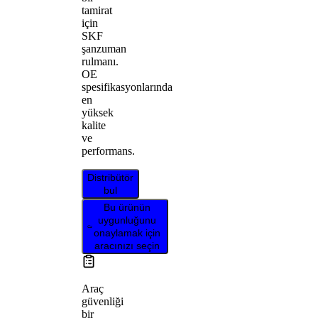
tamirat
için
SKF
şanzuman
rulmanı.
OE
spesifikasyonlarında
en
yüksek
kalite
ve
performans.
Distribütör
bul
Bu ürünün
uygunluğunu
onaylamak için
aracınızı seçin
Araç
güvenliği
bir