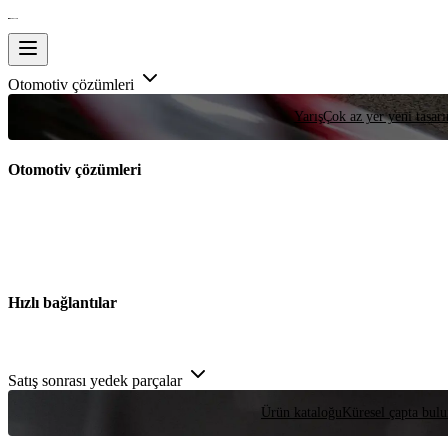
Otomotiv çözümleri
Yarış
Çok az yer yeni tasarım
Otomotiv çözümleri
Hızlı bağlantılar
Satış sonrası yedek parçalar
Ürün kataloğu
Küresel çapta bulu