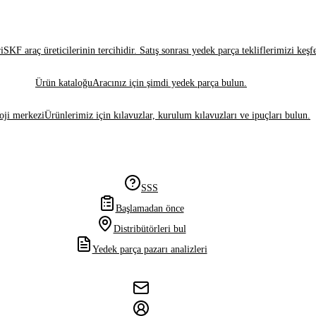
i
SKF araç üreticilerinin tercihidir. Satış sonrası yedek parça tekliflerimizi keşf
Ürün kataloğu
Aracınız için şimdi yedek parça bulun.
oji merkezi
Ürünlerimiz için kılavuzlar, kurulum kılavuzları ve ipuçları bulun.
SSS
Başlamadan önce
Distribütörleri bul
Yedek parça pazarı analizleri