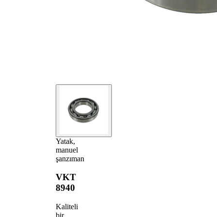
Yatak,
manuel
şanzıman
VKT
8940
Kaliteli
bir