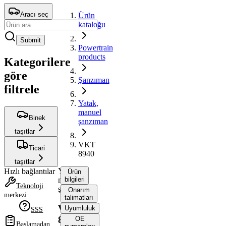
Aracı seç
Ürün
kataloğu
Submit
Powertrain
products
Kategorilere
göre
Şanzıman
filtrele
Yatak,
manuel
Binek
şanzıman
taşıtlar
VKT
Ticari
8940
taşıtlar
Yatak,
Hızlı bağlantılar
Ürün
manuel
bilgileri
Teknoloji
şanzıman
Onarım
merkezi
talimatları
VKT
Uyumluluk
SSS
8940
OE
Başlamadan