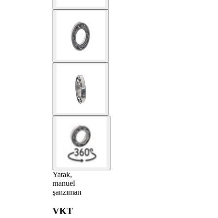
Yatak,
manuel
şanzıman
VKT