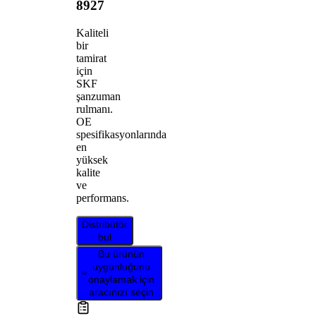
8927
Kaliteli
bir
tamirat
için
SKF
şanzuman
rulmanı.
OE
spesifikasyonlarında
en
yüksek
kalite
ve
performans.
Distribütör
bul
Bu ürünün
uygunluğunu
onaylamak için
aracınızı seçin