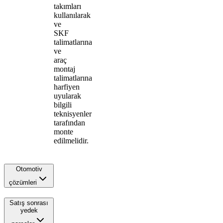
takımları
kullanılarak
ve
SKF
talimatlarına
ve
araç
montaj
talimatlarına
harfiyen
uyularak
bilgili
teknisyenler
tarafından
monte
edilmelidir.
Otomotiv
çözümleri
Satış sonrası
yedek