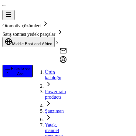
Otomotiv çözümleri
Satış sonrası yedek parçalar
Middle East and Africa
Filtrele ve
Ürün
Ara
kataloğu
Powertrain
products
Şanzıman
Yatak,
manuel
şanzıman