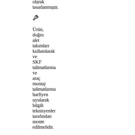
olarak
tasarlanmıştır.
Ürün,
doğru
alet
takımları
kullanılarak
ve
SKF
talimatlarına
ve
araç
montaj
talimatlarına
harfiyen
uyularak
bilgili
teknisyenler
tarafından
monte
edilmelidir.