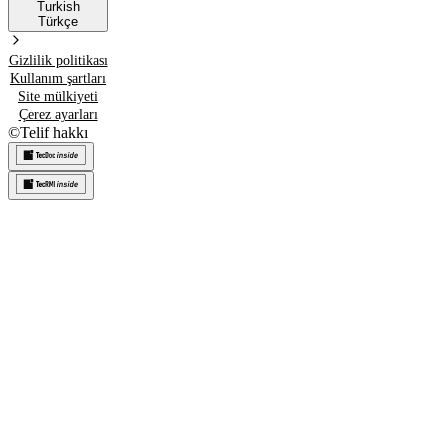
Turkish
Türkçe
Gizlilik politikası
Kullanım şartları
Site mülkiyeti
Çerez ayarları
©
Telif hakkı