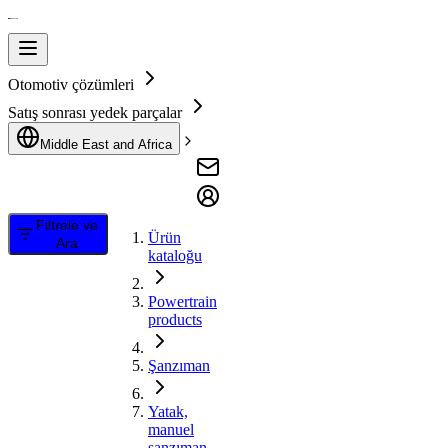
Otomotiv çözümleri
Satış sonrası yedek parçalar
Middle East and Africa
Filtrele ve
Ürün
Ara
kataloğu
Powertrain
products
Şanzıman
Yatak,
manuel
şanzıman