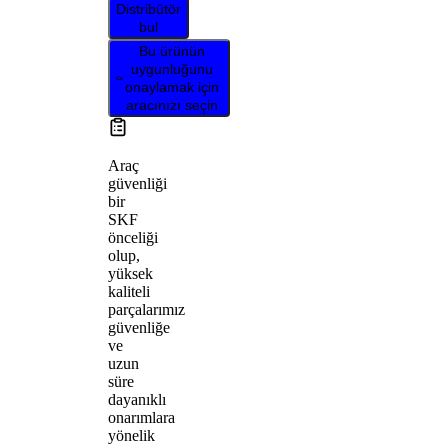
Distribütör
bul
Bu ürünün
uygunluğunu
onaylamak için
aracınızı seçin
Araç
güvenliği
bir
SKF
önceliği
olup,
yüksek
kaliteli
parçalarımız
güvenliğe
ve
uzun
süre
dayanıklı
onarımlara
yönelik