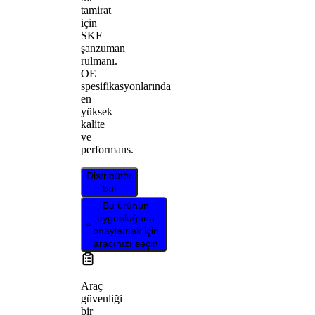
tamirat
için
SKF
şanzuman
rulmanı.
OE
spesifikasyonlarında
en
yüksek
kalite
ve
performans.
Distribütör
bul
Bu ürünün
uygunluğunu
onaylamak için
aracınızı seçin
Araç
güvenliği
bir