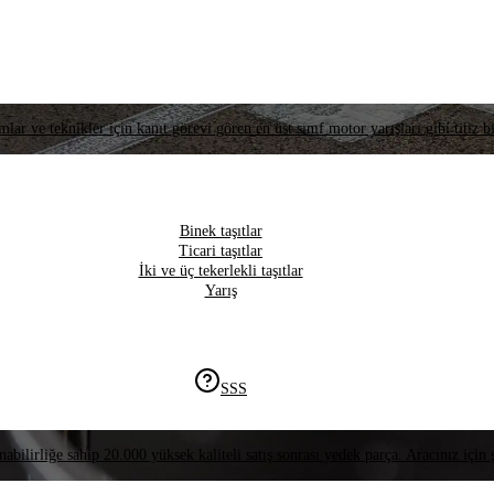
lar ve teknikler için kanıt görevi gören en üst sınıf motor yarışları gibi titiz bi
Binek taşıtlar
Ticari taşıtlar
İki ve üç tekerlekli taşıtlar
Yarış
SSS
nabilirliğe sahip 20.000 yüksek kaliteli satış sonrası yedek parça. Aracınız için