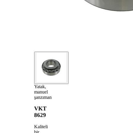
Yatak,
manuel
şanzıman
VKT
8629
Kaliteli
bir