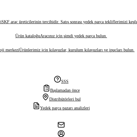
i
SKF araç üreticilerinin tercihidir. Satış sonrası yedek parça tekliflerimizi keşf
Ürün kataloğu
Aracınız için şimdi yedek parça bulun.
oji merkezi
Ürünlerimiz için kılavuzlar, kurulum kılavuzları ve ipuçları bulun.
SSS
Başlamadan önce
Distribütörleri bul
Yedek parça pazarı analizleri