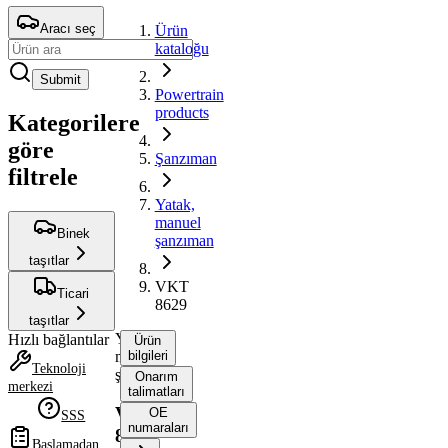
Aracı seç
Ürün
kataloğu
Submit
Powertrain
products
Kategorilere
göre
Şanzıman
filtrele
Yatak,
manuel
Binek
şanzıman
taşıtlar
VKT
Ticari
8629
taşıtlar
Yatak,
Hızlı bağlantılar
Ürün
manuel
bilgileri
Teknoloji
şanzıman
Onarım
merkezi
talimatları
VKT
OE
SSS
numaraları
8629
Başlamadan