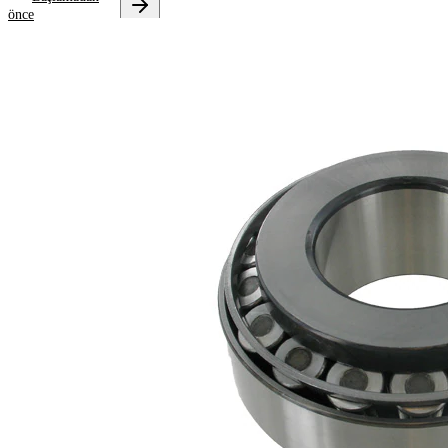
önce
Ürün bilgileri
Özellik
Değer
58
Genişlik
mm
5,45
Ağırlık
kg
75
İç çap
mm
160
Dış çap
mm