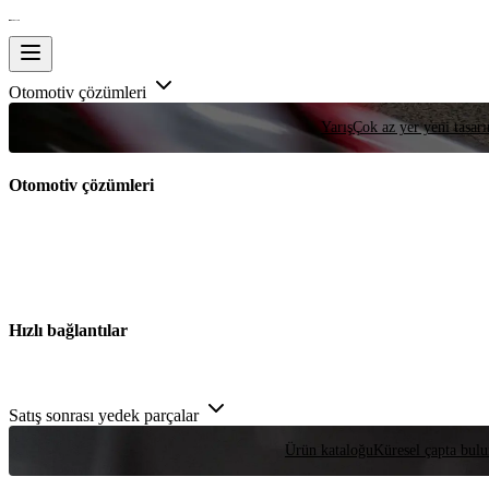
Otomotiv çözümleri
Yarış
Çok az yer yeni tasarım
Otomotiv çözümleri
Hızlı bağlantılar
Satış sonrası yedek parçalar
Ürün kataloğu
Küresel çapta bulu