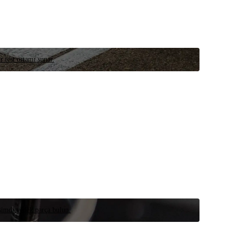
r test ortamı sunar.
 şimdi yedek parça bulun.