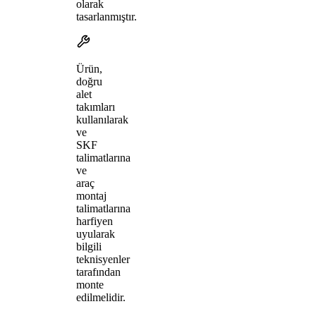
olarak
tasarlanmıştır.
Ürün,
doğru
alet
takımları
kullanılarak
ve
SKF
talimatlarına
ve
araç
montaj
talimatlarına
harfiyen
uyularak
bilgili
teknisyenler
tarafından
monte
edilmelidir.