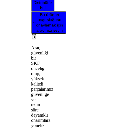
Distribütör
bul
Bu ürünün
uygunluğunu
onaylamak için
aracınızı seçin
Araç
güvenliği
bir
SKF
önceliği
olup,
yüksek
kaliteli
parçalarımız
güvenliğe
ve
uzun
süre
dayanıklı
onarımlara
yönelik