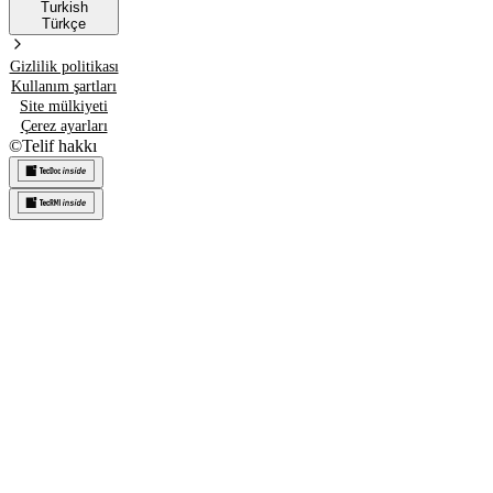
Turkish
Türkçe
Gizlilik politikası
Kullanım şartları
Site mülkiyeti
Çerez ayarları
©
Telif hakkı