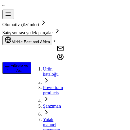
Otomotiv çözümleri
Satış sonrası yedek parçalar
Middle East and Africa
Filtrele ve
Ürün
Ara
kataloğu
Powertrain
products
Şanzıman
Yatak,
manuel
şanzıman