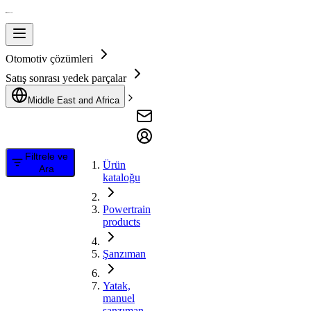
Otomotiv çözümleri
Satış sonrası yedek parçalar
Middle East and Africa
Filtrele ve
Ürün
Ara
kataloğu
Powertrain
products
Şanzıman
Yatak,
manuel
şanzıman