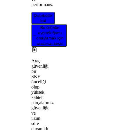
performans.
Distribütör
bul
Bu ürünün
uygunluğunu
onaylamak için
aracınızı seçin
Araç
güvenliği
bir
SKF
önceliği
olup,
yüksek
kaliteli
parçalarımız
güvenliğe
ve
uzun
süre
dayanıklı