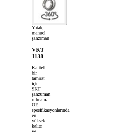
Yatak,
manuel
şanzıman
VKT
1138
Kaliteli
bir
tamirat
için
SKF
şanzuman
rulmanı.
OE
spesifikasyonlarında
en
yüksek
kalite
ve