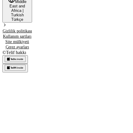
Middle
East and
Africa
|
Turkish
Türkçe
Gizlilik politikası
Kullanım şartları
Site mülkiyeti
Çerez ayarları
©
Telif hakkı