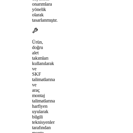
onarımlara
yönelik
olarak
tasarlanmıştır.
Ürün,
doğru
alet
takımları
kullanılarak
ve
SKF
talimatlarına
ve
araç
montaj
talimatlarına
harfiyen
uyularak
bilgili
teknisyenler
tarafından
monte