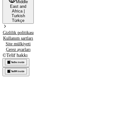
Middle
East and
Africa
|
Turkish
Türkçe
Gizlilik politikası
Kullanım şartları
Site mülkiyeti
Çerez ayarları
©
Telif hakkı