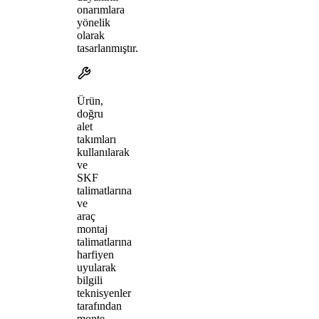
onarımlara
yönelik
olarak
tasarlanmıştır.
Ürün,
doğru
alet
takımları
kullanılarak
ve
SKF
talimatlarına
ve
araç
montaj
talimatlarına
harfiyen
uyularak
bilgili
teknisyenler
tarafından
monte