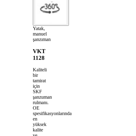
Yatak,
manuel
şanzıman
VKT
1128
Kaliteli
bir
tamirat
için
SKF
şanzuman
rulmanı.
OE
spesifikasyonlarında
en
yüksek
kalite
ve