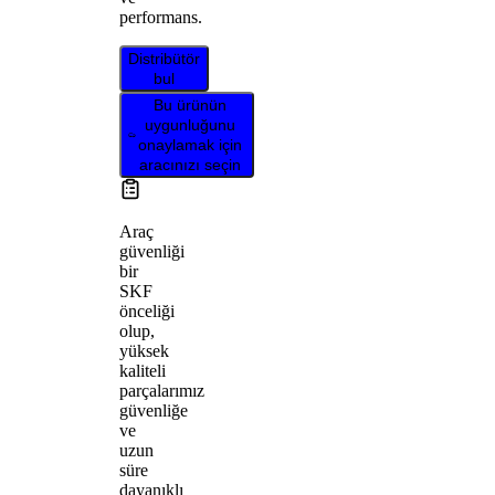
performans.
Distribütör
bul
Bu ürünün
uygunluğunu
onaylamak için
aracınızı seçin
Araç
güvenliği
bir
SKF
önceliği
olup,
yüksek
kaliteli
parçalarımız
güvenliğe
ve
uzun
süre
dayanıklı