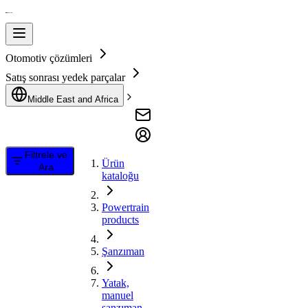
Otomotiv çözümleri
Satış sonrası yedek parçalar
Middle East and Africa
Filtrele ve
Ürün
Ara
kataloğu
Powertrain
products
Şanzıman
Yatak,
manuel
şanzıman