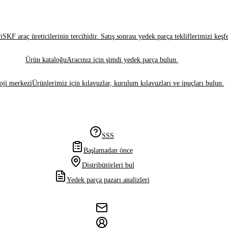
i
SKF araç üreticilerinin tercihidir. Satış sonrası yedek parça tekliflerimizi keşf
Ürün kataloğu
Aracınız için şimdi yedek parça bulun.
oji merkezi
Ürünlerimiz için kılavuzlar, kurulum kılavuzları ve ipuçları bulun.
SSS
Başlamadan önce
Distribütörleri bul
Yedek parça pazarı analizleri