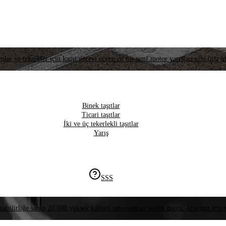
lar ve teknikler için kanıt görevi gören en üst sınıf motor yarışları gibi titiz bi
Binek taşıtlar
Ticari taşıtlar
İki ve üç tekerlekli taşıtlar
Yarış
SSS
nabilirliğe sahip 20.000 yüksek kaliteli satış sonrası yedek parça. Aracınız için