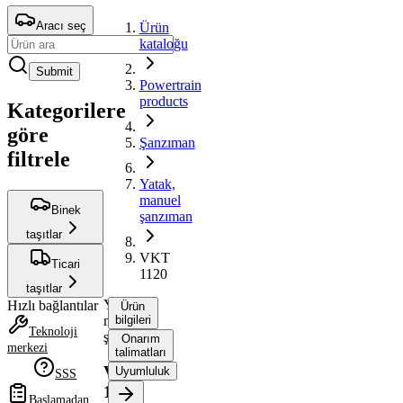
Aracı seç
Ürün
kataloğu
Submit
Powertrain
products
Kategorilere
göre
Şanzıman
filtrele
Yatak,
manuel
Binek
şanzıman
taşıtlar
VKT
Ticari
1120
taşıtlar
Yatak,
Hızlı bağlantılar
Ürün
manuel
bilgileri
Teknoloji
şanzıman
Onarım
merkezi
talimatları
VKT
Uyumluluk
SSS
1120
Başlamadan