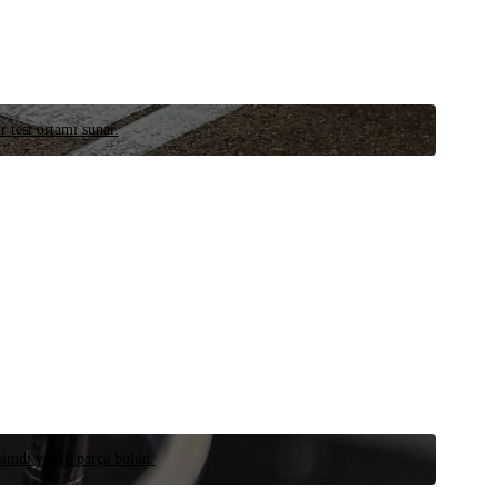
r test ortamı sunar.
 şimdi yedek parça bulun.