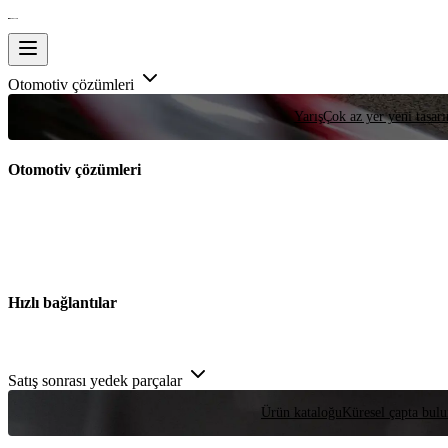
Otomotiv çözümleri
Yarış
Çok az yer yeni tasarım
Otomotiv çözümleri
Hızlı bağlantılar
Satış sonrası yedek parçalar
Ürün kataloğu
Küresel çapta bulu