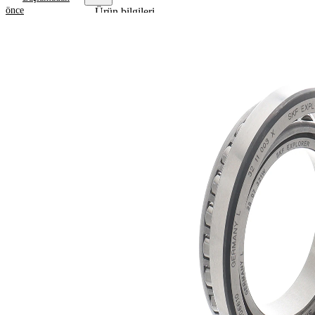
önce
Ürün bilgileri
Özellik
Değer
21
Yükseklik
mm
53,98
İç çap
mm
88,9
Dış çap
mm