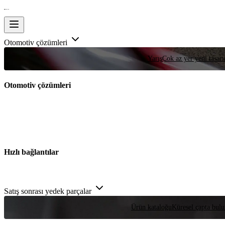
Otomotiv çözümleri
Yarış
Çok az yer yeni tasarım
Otomotiv çözümleri
Hızlı bağlantılar
Satış sonrası yedek parçalar
Ürün kataloğu
Küresel çapta bulu