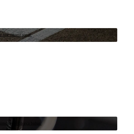
r test ortamı sunar.
 şimdi yedek parça bulun.