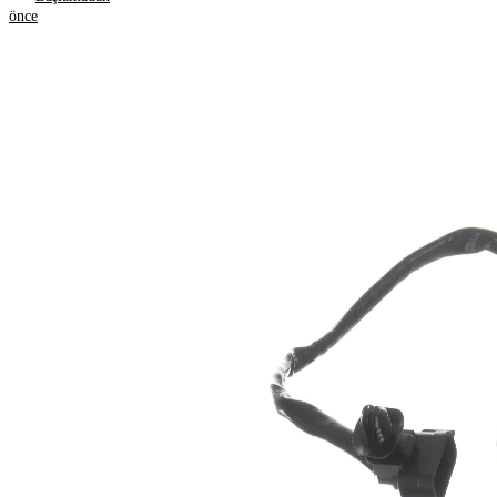
numaraları
önce
Ürün bilgileri
Özellik
Değer
Gerilim
12 V
Dişli
M18x1.5
ölçüsü
Komple
490 mm
uzunluk
Kablo
375 mm
uzunluğu
Soket
kontağı
4
adedi
Lambda
Isıtılmış
sensörü