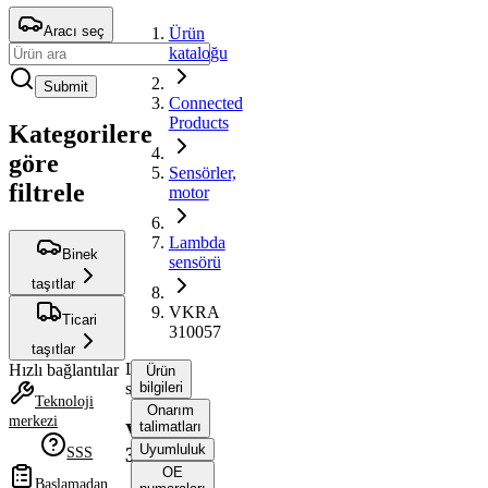
Aracı seç
Ürün
kataloğu
Submit
Connected
Products
Kategorilere
göre
Sensörler,
filtrele
motor
Lambda
Binek
sensörü
taşıtlar
VKRA
Ticari
310057
taşıtlar
Lambda
Hızlı bağlantılar
Ürün
sensörü
bilgileri
Teknoloji
Onarım
merkezi
talimatları
VKRA
Uyumluluk
310057
SSS
OE
Başlamadan