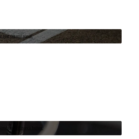
r test ortamı sunar.
 şimdi yedek parça bulun.