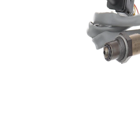
kontağı
5
adedi
Lambda
Isıtılmış
sensörü