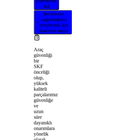
Distribütör
bul
Bu ürünün
uygunluğunu
onaylamak için
aracınızı seçin
Araç
güvenliği
bir
SKF
önceliği
olup,
yüksek
kaliteli
parçalarımız
güvenliğe
ve
uzun
süre
dayanıklı
onarımlara
yönelik
olarak