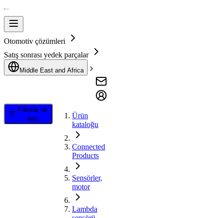
Otomotiv çözümleri
Satış sonrası yedek parçalar
Middle East and Africa
Filtrele ve
Ürün
Ara
kataloğu
Connected
Products
Sensörler,
motor
Lambda
sensörü