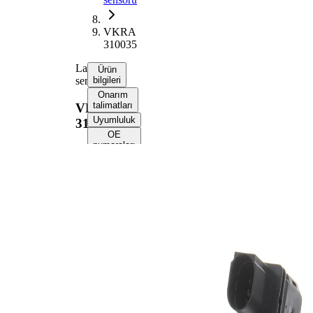
VKRA
310035
Lambda
Ürün
sensörü
bilgileri
Onarım
talimatları
VKRA
Uyumluluk
310035
OE
numaraları
Ürün bilgileri
Özellik
Değer
Gerilim
12 V
Dişli
M18x1.5
ölçüsü
Komple
779 mm
uzunluk
Kablo
750 mm
uzunluğu
Soket