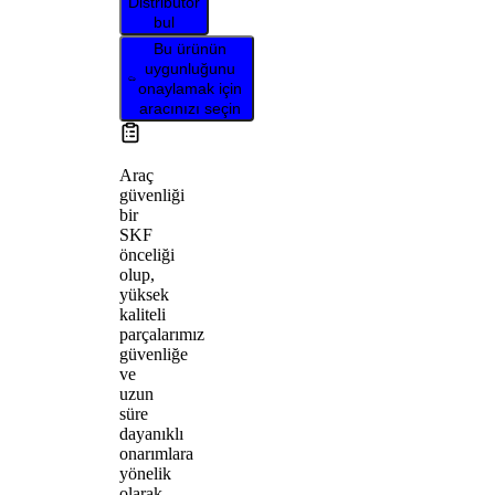
Distribütör
bul
Bu ürünün
uygunluğunu
onaylamak için
aracınızı seçin
Araç
güvenliği
bir
SKF
önceliği
olup,
yüksek
kaliteli
parçalarımız
güvenliğe
ve
uzun
süre
dayanıklı
onarımlara
yönelik
olarak