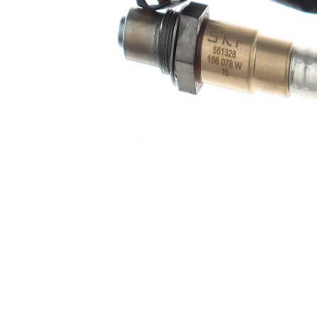
kontağı
4
adedi
Lambda
Isıtılmış
sensörü