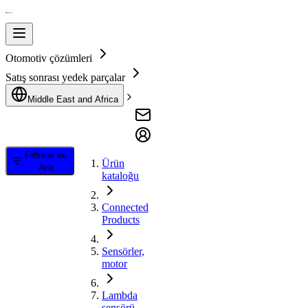
Otomotiv çözümleri
Satış sonrası yedek parçalar
Middle East and Africa
Filtrele ve
Ürün
Ara
kataloğu
Connected
Products
Sensörler,
motor
Lambda
sensörü