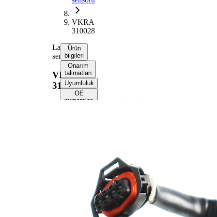
VKRA
310028
Lambda
Ürün
sensörü
bilgileri
Onarım
talimatları
VKRA
Uyumluluk
310028
OE
numaraları
Ürün bilgileri
Özellik
Değer
Gerilim
12 V
Dişli
M18x1.5
ölçüsü
Komple
329 mm
uzunluk
Kablo
300 mm
uzunluğu
Soket