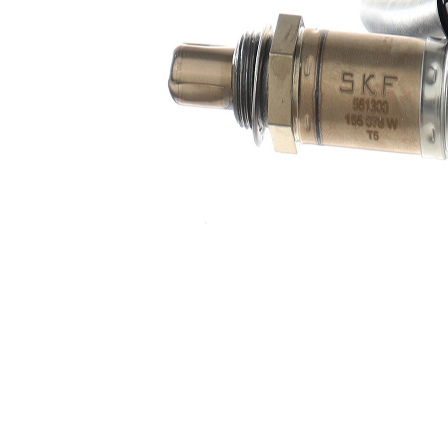
kontağı
4
adedi
Lambda
Isıtılmış
sensörü