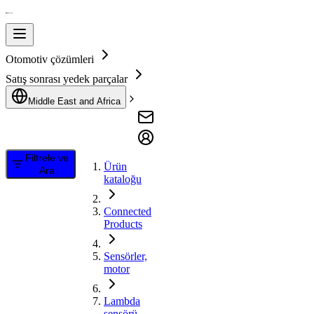
Otomotiv çözümleri
Satış sonrası yedek parçalar
Middle East and Africa
Filtrele ve
Ürün
Ara
kataloğu
Connected
Products
Sensörler,
motor
Lambda
sensörü