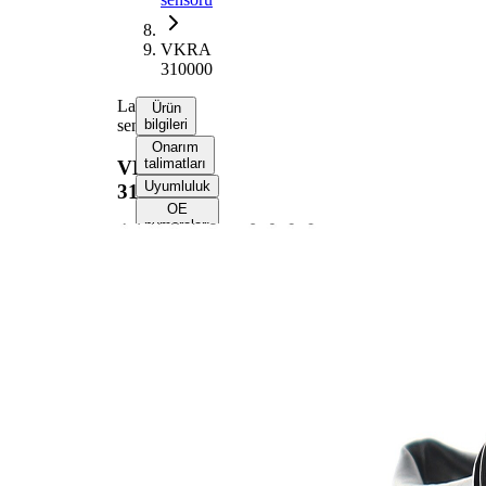
VKRA
310000
Lambda
Ürün
sensörü
bilgileri
Onarım
talimatları
VKRA
Uyumluluk
310000
OE
numaraları
Ürün bilgileri
Özellik
Değer
Gerilim
12 V
Dişli
M18x1.5
ölçüsü
Komple
350 mm
uzunluk
Kablo
320 mm
uzunluğu
Soket