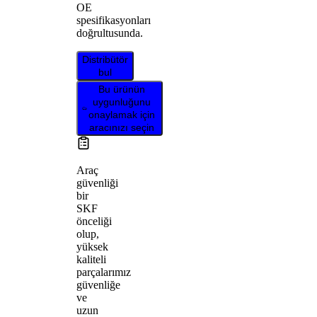
OE
spesifikasyonları
doğrultusunda.
Distribütör
bul
Bu ürünün
uygunluğunu
onaylamak için
aracınızı seçin
Araç
güvenliği
bir
SKF
önceliği
olup,
yüksek
kaliteli
parçalarımız
güvenliğe
ve
uzun