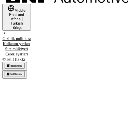
Middle
East and
Africa
|
Turkish
Türkçe
Gizlilik politikası
Kullanım şartları
Site mülkiyeti
Çerez ayarları
©
Telif hakkı