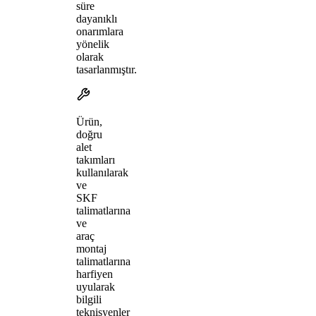
süre
dayanıklı
onarımlara
yönelik
olarak
tasarlanmıştır.
Ürün,
doğru
alet
takımları
kullanılarak
ve
SKF
talimatlarına
ve
araç
montaj
talimatlarına
harfiyen
uyularak
bilgili
teknisyenler