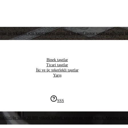
lar ve teknikler için kanıt görevi gören en üst sınıf motor yarışları gibi titiz bi
Binek taşıtlar
Ticari taşıtlar
İki ve üç tekerlekli taşıtlar
Yarış
SSS
nabilirliğe sahip 20.000 yüksek kaliteli satış sonrası yedek parça. Aracınız için