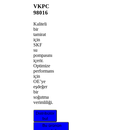
VKPC
98016
Kaliteli
bir
tamirat
için
SKF
su
pompasını
içerir.
Optimize
performans
için
OE’ye
eşdeğer
bir
soğutma
verimliliği.
Distribütör
bul
Bu ürünün