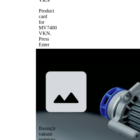
VKN
Product
card
for
MV7400
VKN
.
Press
Enter
to
view
details.
Basınçlı/
vakum
pompası