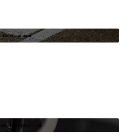
r test ortamı sunar.
 şimdi yedek parça bulun.