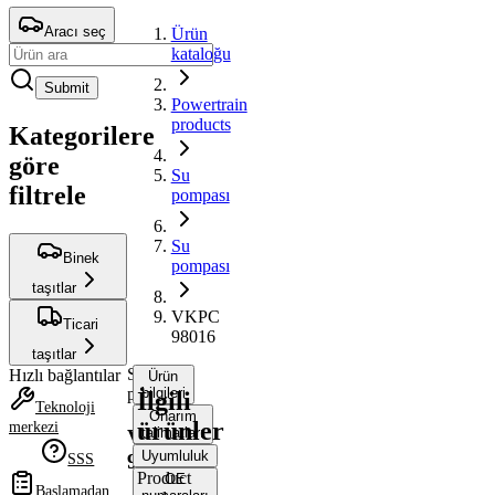
Aracı seç
Ürün
kataloğu
Submit
Powertrain
products
Kategorilere
göre
Su
filtrele
pompası
Su
Binek
pompası
taşıtlar
VKPC
Ticari
98016
taşıtlar
Su
Hızlı bağlantılar
Ürün
pompası
bilgileri
İlgili
Teknoloji
Onarım
ürünler
merkezi
talimatları
VKPC
Uyumluluk
98016
SSS
Product
OE
Başlamadan