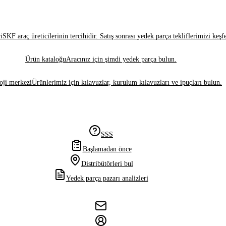
i
SKF araç üreticilerinin tercihidir. Satış sonrası yedek parça tekliflerimizi keşf
Ürün kataloğu
Aracınız için şimdi yedek parça bulun.
oji merkezi
Ürünlerimiz için kılavuzlar, kurulum kılavuzları ve ipuçları bulun.
SSS
Başlamadan önce
Distribütörleri bul
Yedek parça pazarı analizleri