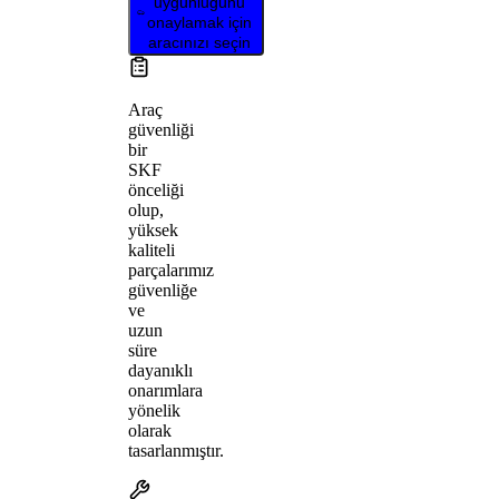
uygunluğunu
onaylamak için
aracınızı seçin
Araç
güvenliği
bir
SKF
önceliği
olup,
yüksek
kaliteli
parçalarımız
güvenliğe
ve
uzun
süre
dayanıklı
onarımlara
yönelik
olarak
tasarlanmıştır.