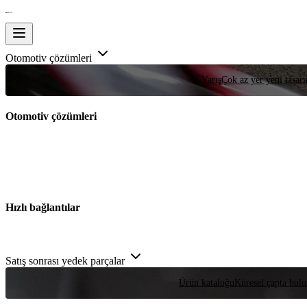
Otomotiv çözümleri
Yarış
Çok az yer yeni tasarım
Otomotiv çözümleri
Hızlı bağlantılar
Satış sonrası yedek parçalar
Ürün kataloğu
Küresel çapta bulu