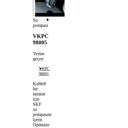
Su
pompası
VKPC
98005
Yerine
geçen
VKPC
98001
Kaliteli
bir
tamirat
için
SKF
su
pompasını
içerir.
Optimize