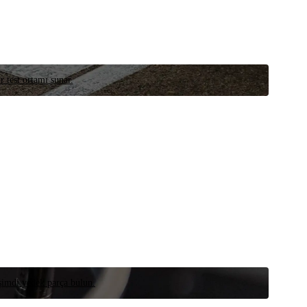
r test ortamı sunar.
 şimdi yedek parça bulun.