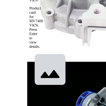
VKN
Product
card
for
MV7400
VKN
.
Press
Enter
to
view
details.
Basınçlı/
vakum
pompası