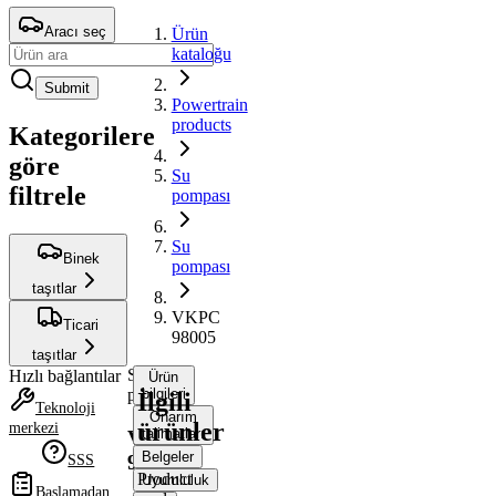
Aracı seç
Ürün
kataloğu
Submit
Powertrain
products
Kategorilere
göre
Su
filtrele
pompası
Su
Binek
pompası
taşıtlar
VKPC
Ticari
98005
taşıtlar
Su
Hızlı bağlantılar
Ürün
pompası
bilgileri
İlgili
Teknoloji
Onarım
ürünler
merkezi
talimatları
VKPC
Belgeler
98005
SSS
Product
Uyumluluk
Başlamadan