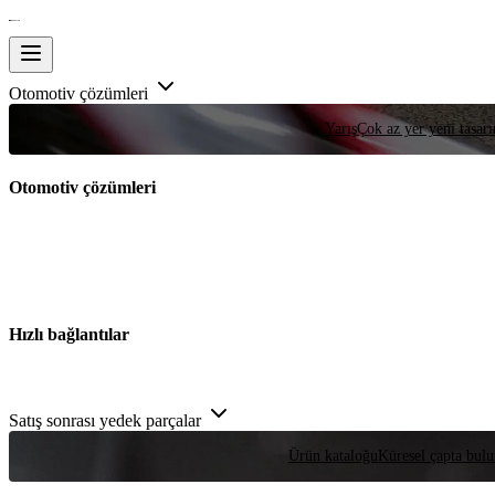
Otomotiv çözümleri
Yarış
Çok az yer yeni tasarım
Otomotiv çözümleri
Hızlı bağlantılar
Satış sonrası yedek parçalar
Ürün kataloğu
Küresel çapta bulu