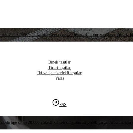
lar ve teknikler için kanıt görevi gören en üst sınıf motor yarışları gibi titiz bi
Binek taşıtlar
Ticari taşıtlar
İki ve üç tekerlekli taşıtlar
Yarış
SSS
nabilirliğe sahip 20.000 yüksek kaliteli satış sonrası yedek parça. Aracınız için