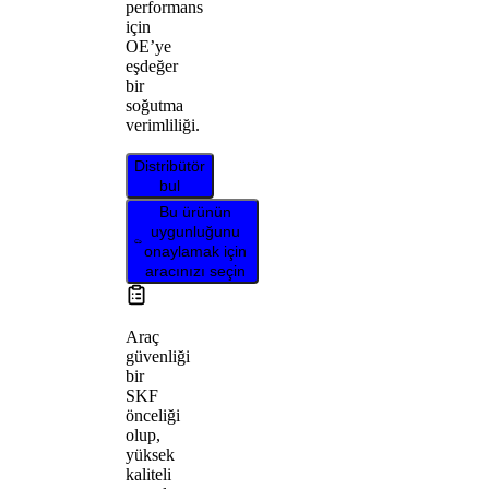
performans
için
OE’ye
eşdeğer
bir
soğutma
verimliliği.
Distribütör
bul
Bu ürünün
uygunluğunu
onaylamak için
aracınızı seçin
Araç
güvenliği
bir
SKF
önceliği
olup,
yüksek
kaliteli