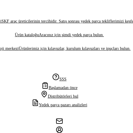
i
SKF araç üreticilerinin tercihidir. Satış sonrası yedek parça tekliflerimizi keşf
Ürün kataloğu
Aracınız için şimdi yedek parça bulun.
oji merkezi
Ürünlerimiz için kılavuzlar, kurulum kılavuzları ve ipuçları bulun.
SSS
Başlamadan önce
Distribütörleri bul
Yedek parça pazarı analizleri