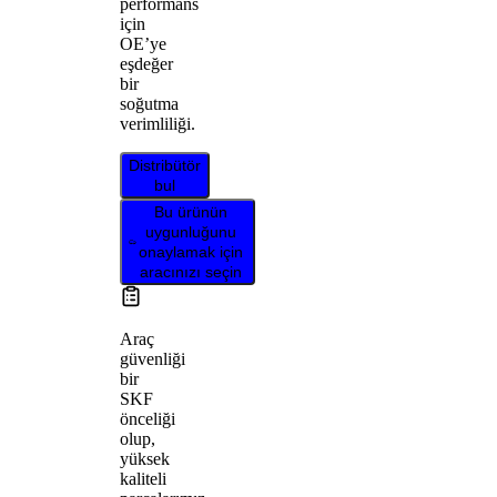
performans
için
OE’ye
eşdeğer
bir
soğutma
verimliliği.
Distribütör
bul
Bu ürünün
uygunluğunu
onaylamak için
aracınızı seçin
Araç
güvenliği
bir
SKF
önceliği
olup,
yüksek
kaliteli