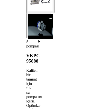
Su
pompası
VKPC
95888
Kaliteli
bir
tamirat
için
SKF
su
pompasını
içerir.
Optimize