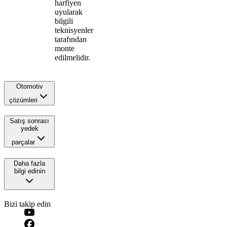
harfiyen
uyularak
bilgili
teknisyenler
tarafından
monte
edilmelidir.
Otomotiv
çözümleri
Satış sonrası
yedek
parçalar
Daha fazla
bilgi edinin
Bizi takip edin