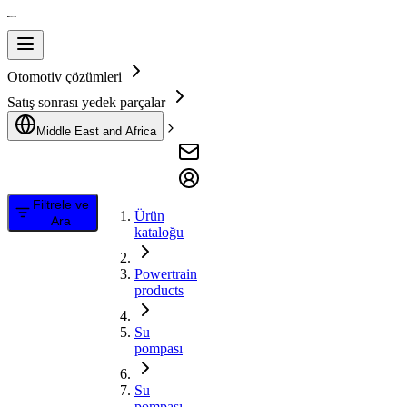
Otomotiv çözümleri
Satış sonrası yedek parçalar
Middle East and Africa
Filtrele ve
Ürün
Ara
kataloğu
Powertrain
products
Su
pompası
Su
pompası