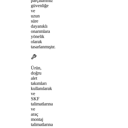
parçalarımız
güvenliğe
ve
uzun
süre
dayanıklı
onarımlara
yönelik
olarak
tasarlanmıştır.
Ürün,
doğru
alet
takımları
kullanılarak
ve
SKF
talimatlarına
ve
araç
montaj
talimatlarına