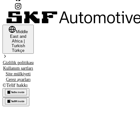
Middle
East and
Africa
|
Turkish
Türkçe
Gizlilik politikası
Kullanım şartları
Site mülkiyeti
Çerez ayarları
©
Telif hakkı