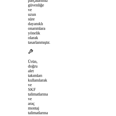
parçalarımız
güvenliğe
ve
uzun
süre
dayanıklı
onarımlara
yönelik
olarak
tasarlanmıştır.
Ürün,
doğru
alet
takımları
kullanılarak
ve
SKF
talimatlarına
ve
araç
montaj
talimatlarına