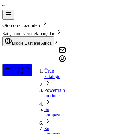
Otomotiv çözümleri
Satış sonrası yedek parçalar
Middle East and Africa
Filtrele ve
Ürün
Ara
kataloğu
Powertrain
products
Su
pompası
Su
pompası