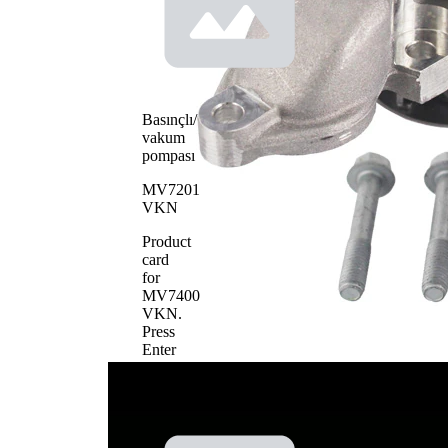
3
adedi
Su
pompası
pompa
Plastik
çarkı
materyali
Basınçlı/
vakum
pompası
MV7201
VKN
Product
card
for
MV7400
VKN
.
Press
Enter
to
view
details.