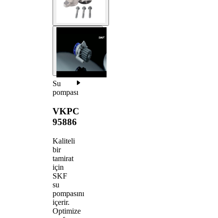
Su
pompası
VKPC
95886
Kaliteli
bir
tamirat
için
SKF
su
pompasını
içerir.
Optimize