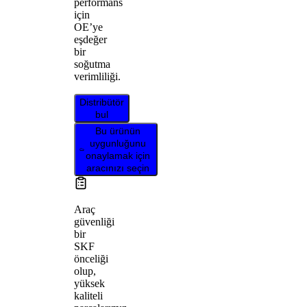
performans
için
OE’ye
eşdeğer
bir
soğutma
verimliliği.
Distribütör
bul
Bu ürünün
uygunluğunu
onaylamak için
aracınızı seçin
Araç
güvenliği
bir
SKF
önceliği
olup,
yüksek
kaliteli