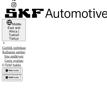
Middle
East and
Africa
|
Turkish
Türkçe
Gizlilik politikası
Kullanım şartları
Site mülkiyeti
Çerez ayarları
©
Telif hakkı