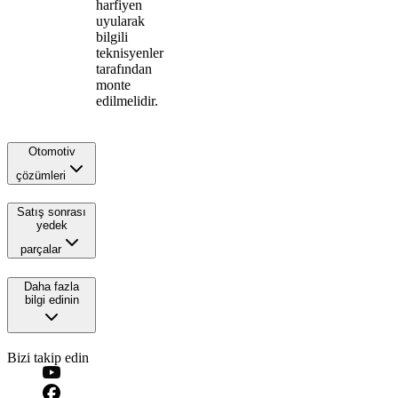
harfiyen
uyularak
bilgili
teknisyenler
tarafından
monte
edilmelidir.
Otomotiv
çözümleri
Satış sonrası
yedek
parçalar
Daha fazla
bilgi edinin
Bizi takip edin