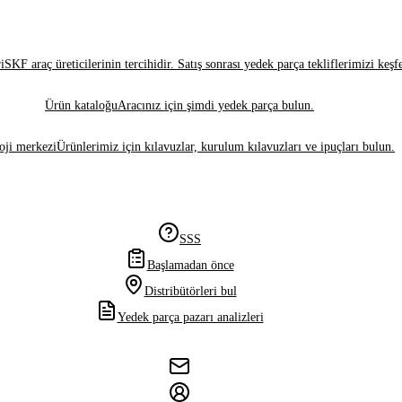
i
SKF araç üreticilerinin tercihidir. Satış sonrası yedek parça tekliflerimizi keşf
Ürün kataloğu
Aracınız için şimdi yedek parça bulun.
oji merkezi
Ürünlerimiz için kılavuzlar, kurulum kılavuzları ve ipuçları bulun.
SSS
Başlamadan önce
Distribütörleri bul
Yedek parça pazarı analizleri