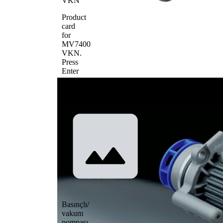
VKN
Product
card
for
MV7400
VKN
.
Press
Enter
to
view
details.
Basınçlı/
vakum
pompası