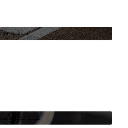
r test ortamı sunar.
 şimdi yedek parça bulun.