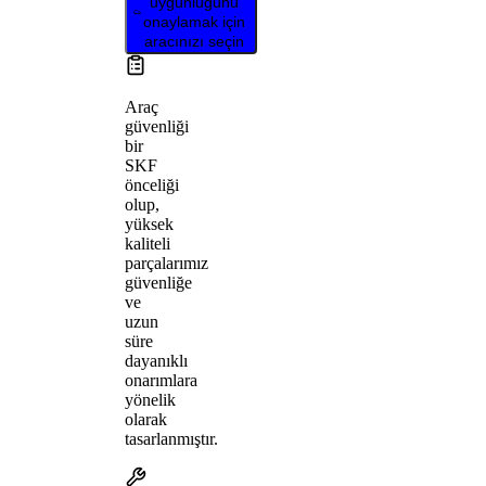
uygunluğunu
onaylamak için
aracınızı seçin
Araç
güvenliği
bir
SKF
önceliği
olup,
yüksek
kaliteli
parçalarımız
güvenliğe
ve
uzun
süre
dayanıklı
onarımlara
yönelik
olarak
tasarlanmıştır.