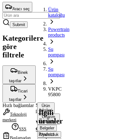
Aracı seç
Ürün
kataloğu
Submit
Powertrain
products
Kategorilere
göre
Su
filtrele
pompası
Su
Binek
pompası
taşıtlar
VKPC
Ticari
95800
taşıtlar
Su
Hızlı bağlantılar
Ürün
pompası
bilgileri
İlgili
Teknoloji
Onarım
ürünler
merkezi
talimatları
VKPC
Belgeler
95800
SSS
Product
Uyumluluk
Başlamadan