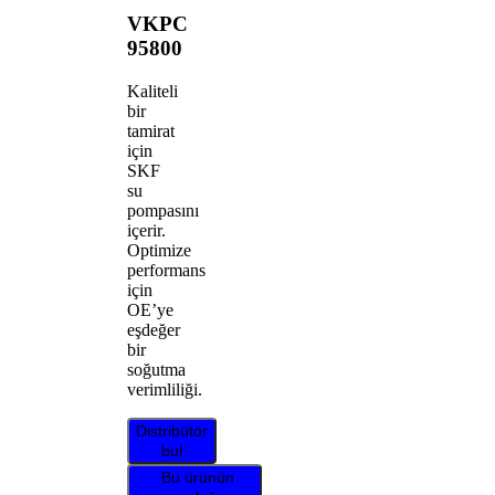
VKPC
95800
Kaliteli
bir
tamirat
için
SKF
su
pompasını
içerir.
Optimize
performans
için
OE’ye
eşdeğer
bir
soğutma
verimliliği.
Distribütör
bul
Bu ürünün