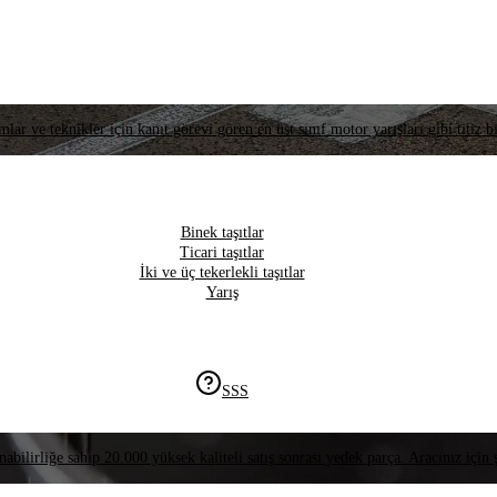
lar ve teknikler için kanıt görevi gören en üst sınıf motor yarışları gibi titiz bi
Binek taşıtlar
Ticari taşıtlar
İki ve üç tekerlekli taşıtlar
Yarış
SSS
nabilirliğe sahip 20.000 yüksek kaliteli satış sonrası yedek parça. Aracınız için