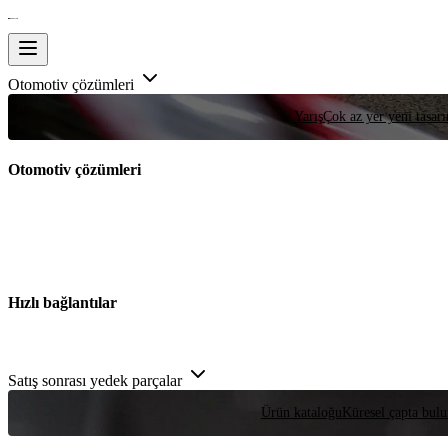
Otomotiv çözümleri
Yarış
Çok az yer yeni tasarım
Otomotiv çözümleri
Hızlı bağlantılar
Satış sonrası yedek parçalar
Ürün kataloğu
Küresel çapta bulu