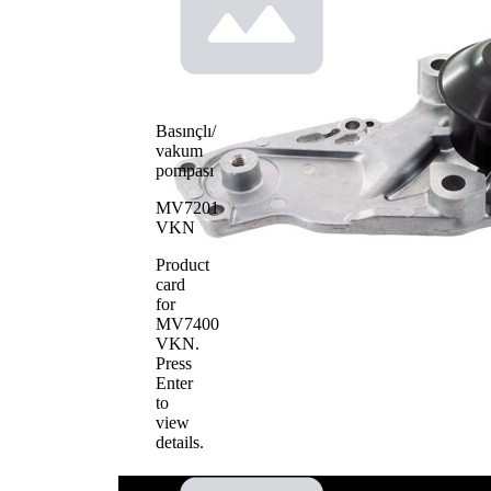
çarkı
materyali
Basınçlı/
vakum
pompası
MV7201
VKN
Product
card
for
MV7400
VKN
.
Press
Enter
to
view
details.