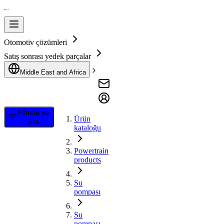
Otomotiv çözümleri
Satış sonrası yedek parçalar
Middle East and Africa
Filtrele ve
Ürün
Ara
kataloğu
Powertrain
products
Su
pompası
Su
pompası