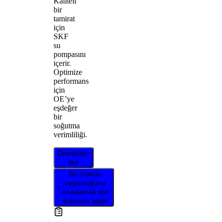
Kaliteli
bir
tamirat
için
SKF
su
pompasını
içerir.
Optimize
performans
için
OE’ye
eşdeğer
bir
soğutma
verimliliği.
Distribütör
bul
Bu ürünün
uygunluğunu
onaylamak için
aracınızı seçin