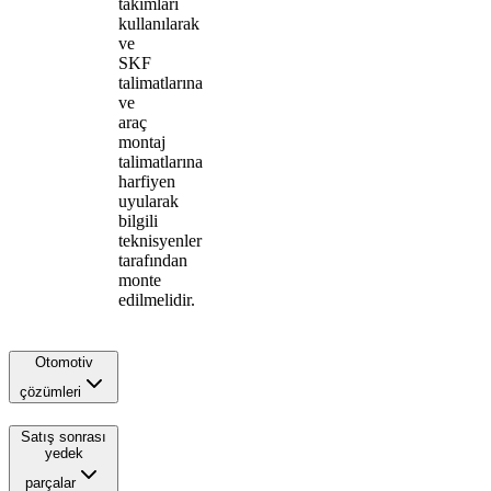
takımları
kullanılarak
ve
SKF
talimatlarına
ve
araç
montaj
talimatlarına
harfiyen
uyularak
bilgili
teknisyenler
tarafından
monte
edilmelidir.
Otomotiv
çözümleri
Satış sonrası
yedek
parçalar