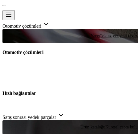
Otomotiv çözümleri
Yarış
Çok az yer yeni tasarım
Otomotiv çözümleri
Hızlı bağlantılar
Satış sonrası yedek parçalar
Ürün kataloğu
Küresel çapta bulu