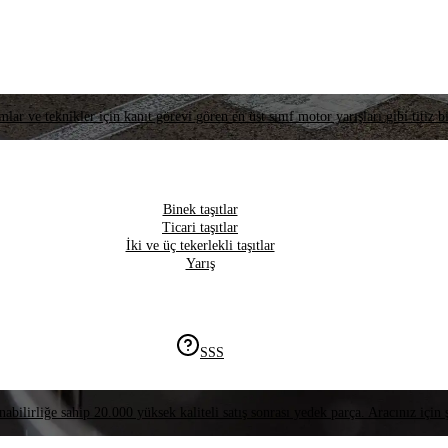
lar ve teknikler için kanıt görevi gören en üst sınıf motor yarışları gibi titiz bi
Binek taşıtlar
Ticari taşıtlar
İki ve üç tekerlekli taşıtlar
Yarış
SSS
nabilirliğe sahip 20.000 yüksek kaliteli satış sonrası yedek parça. Aracınız için