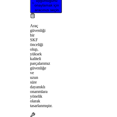
uygunluğunu
onaylamak için
aracınızı seçin
Araç
güvenliği
bir
SKF
önceliği
olup,
yüksek
kaliteli
parçalarımız
güvenliğe
ve
uzun
süre
dayanıklı
onarımlara
yönelik
olarak
tasarlanmıştır.