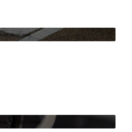
r test ortamı sunar.
 şimdi yedek parça bulun.