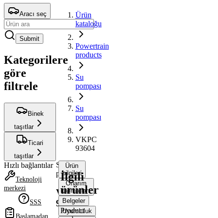
Aracı seç
Ürün
kataloğu
Submit
Powertrain
products
Kategorilere
göre
Su
filtrele
pompası
Su
Binek
pompası
taşıtlar
VKPC
Ticari
93604
taşıtlar
Su
Hızlı bağlantılar
Ürün
pompası
bilgileri
İlgili
Teknoloji
Onarım
ürünler
merkezi
talimatları
VKPC
Belgeler
93604
SSS
Product
Uyumluluk
Başlamadan