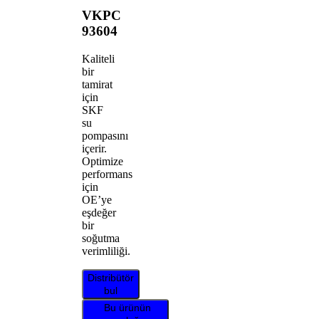
VKPC
93604
Kaliteli
bir
tamirat
için
SKF
su
pompasını
içerir.
Optimize
performans
için
OE’ye
eşdeğer
bir
soğutma
verimliliği.
Distribütör
bul
Bu ürünün