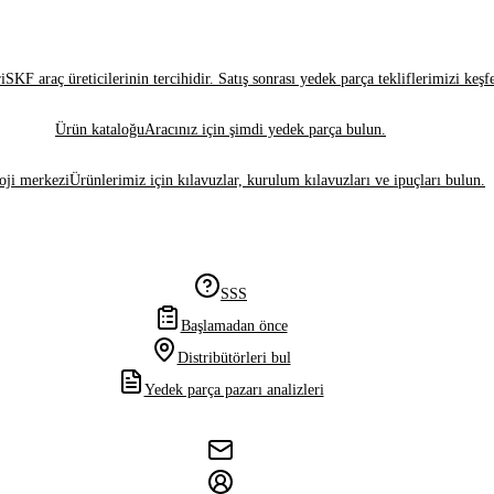
i
SKF araç üreticilerinin tercihidir. Satış sonrası yedek parça tekliflerimizi keşf
Ürün kataloğu
Aracınız için şimdi yedek parça bulun.
oji merkezi
Ürünlerimiz için kılavuzlar, kurulum kılavuzları ve ipuçları bulun.
SSS
Başlamadan önce
Distribütörleri bul
Yedek parça pazarı analizleri