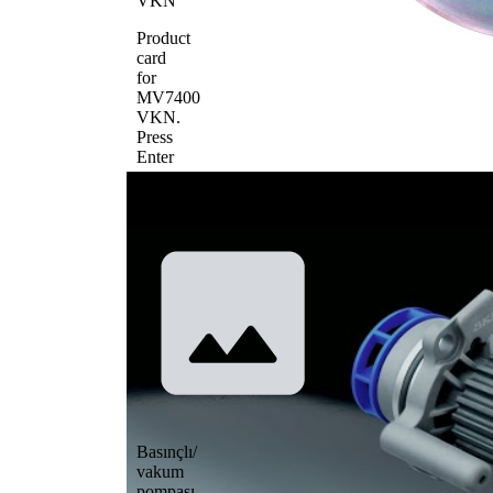
VKN
Product
card
for
MV7400
VKN
.
Press
Enter
to
view
details.
Basınçlı/
vakum
pompası