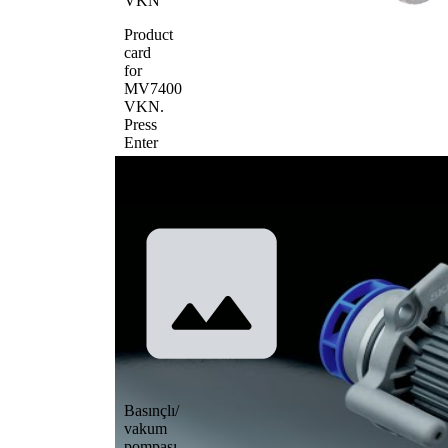
VKN
Product
card
for
MV7400
VKN
.
Press
Enter
to
view
details.
Basınçlı/
vakum
pompası