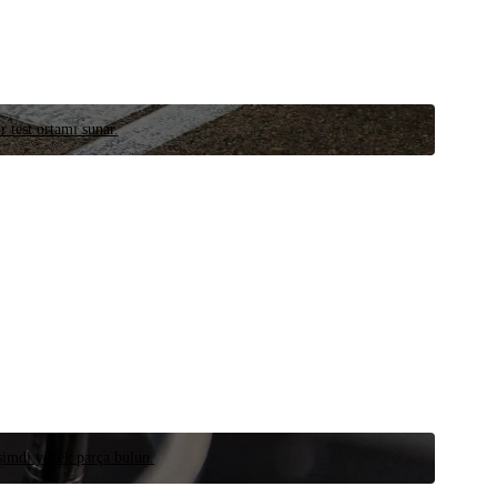
r test ortamı sunar.
 şimdi yedek parça bulun.