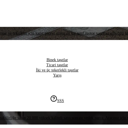
lar ve teknikler için kanıt görevi gören en üst sınıf motor yarışları gibi titiz bi
Binek taşıtlar
Ticari taşıtlar
İki ve üç tekerlekli taşıtlar
Yarış
SSS
nabilirliğe sahip 20.000 yüksek kaliteli satış sonrası yedek parça. Aracınız için