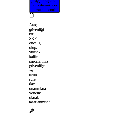
uygunluğunu
onaylamak için
aracınızı seçin
Araç
güvenliği
bir
SKF
önceliği
olup,
yüksek
kaliteli
parçalarımız
güvenliğe
ve
uzun
süre
dayanıklı
onarımlara
yönelik
olarak
tasarlanmıştır.