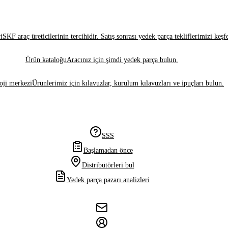
i
SKF araç üreticilerinin tercihidir. Satış sonrası yedek parça tekliflerimizi keşf
Ürün kataloğu
Aracınız için şimdi yedek parça bulun.
oji merkezi
Ürünlerimiz için kılavuzlar, kurulum kılavuzları ve ipuçları bulun.
SSS
Başlamadan önce
Distribütörleri bul
Yedek parça pazarı analizleri