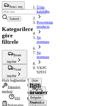
Aracı seç
Ürün
kataloğu
Submit
Powertrain
products
Kategorilere
göre
Su
filtrele
pompası
Su
Binek
pompası
taşıtlar
VKPC
Ticari
92933
taşıtlar
Su
Hızlı bağlantılar
Ürün
pompası
bilgileri
İlgili
Teknoloji
Onarım
ürünler
merkezi
talimatları
VKPC
Belgeler
92933
SSS
Product
Uyumluluk
Başlamadan