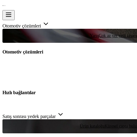
Otomotiv çözümleri
Yarış
Çok az yer yeni tasarım
Otomotiv çözümleri
Hızlı bağlantılar
Satış sonrası yedek parçalar
Ürün kataloğu
Küresel çapta bulu