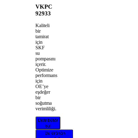
VKPC
92933
Kaliteli
bir
tamirat
için
SKF
su
pompasını
içerir.
Optimize
performans
için
OE’ye
eşdeğer
bir
soğutma
verimliliği.
Distribütör
bul
Bu ürünün