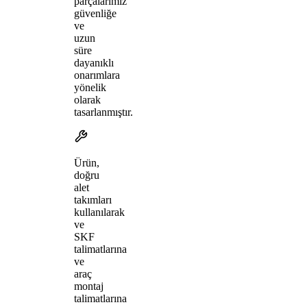
parçalarımız
güvenliğe
ve
uzun
süre
dayanıklı
onarımlara
yönelik
olarak
tasarlanmıştır.
Ürün,
doğru
alet
takımları
kullanılarak
ve
SKF
talimatlarına
ve
araç
montaj
talimatlarına