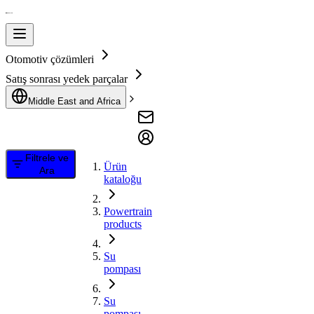
Otomotiv çözümleri
Satış sonrası yedek parçalar
Middle East and Africa
Filtrele ve
Ürün
Ara
kataloğu
Powertrain
products
Su
pompası
Su
pompası