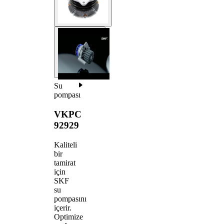
Su
pompası
VKPC
92929
Kaliteli
bir
tamirat
için
SKF
su
pompasını
içerir.
Optimize