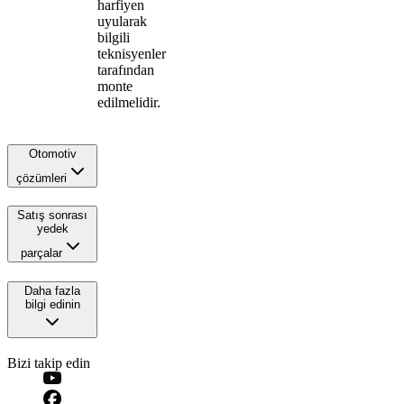
harfiyen
uyularak
bilgili
teknisyenler
tarafından
monte
edilmelidir.
Otomotiv
çözümleri
Satış sonrası
yedek
parçalar
Daha fazla
bilgi edinin
Bizi takip edin