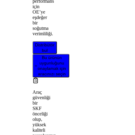
performans
için
OE’ye
eşdeğer
bir
soğutma
verimliliği.
Distribütör
bul
Bu ürünün
uygunluğunu
onaylamak için
aracınızı seçin
Araç
güvenliği
bir
SKF
önceliği
olup,
yüksek
kaliteli