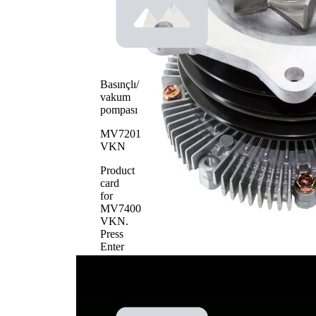
pompa
kayış
tipi
tahrikli
Su
pompası
pompa
Metal
çarkı
Basınçlı/
materyali
vakum
pompası
MV7201
VKN
Product
card
for
MV7400
VKN
.
Press
Enter
to
view
details.