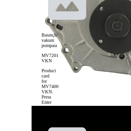
Dökme
pompa
çelik
çarkı
materyali
Basınçlı/
vakum
pompası
MV7201
VKN
Product
card
for
MV7400
VKN
.
Press
Enter
to
view
details.