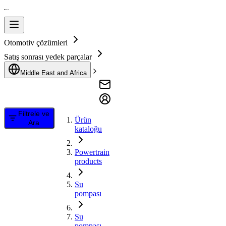
Otomotiv çözümleri
Satış sonrası yedek parçalar
Middle East and Africa
Filtrele ve
Ürün
Ara
kataloğu
Powertrain
products
Su
pompası
Su
pompası