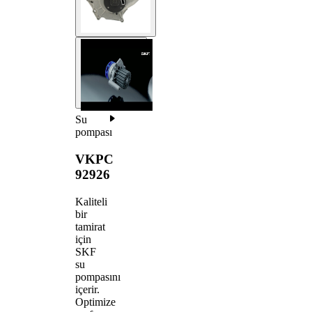
Su
pompası
VKPC
92926
Kaliteli
bir
tamirat
için
SKF
su
pompasını
içerir.
Optimize