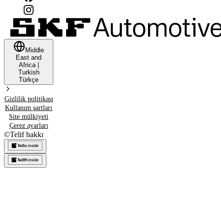
Middle
East and
Africa
|
Turkish
Türkçe
Gizlilik politikası
Kullanım şartları
Site mülkiyeti
Çerez ayarları
©
Telif hakkı