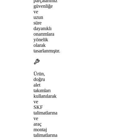
parçalarımız
güvenliğe
ve
uzun
süre
dayanıklı
onarımlara
yönelik
olarak
tasarlanmıştır.
Ürün,
doğru
alet
takımları
kullanılarak
ve
SKF
talimatlarına
ve
araç
montaj
talimatlarına