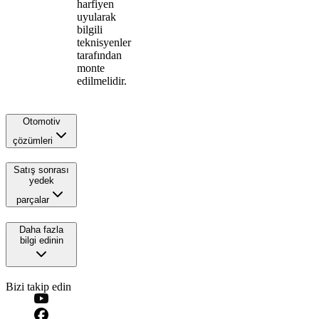
harfiyen
uyularak
bilgili
teknisyenler
tarafından
monte
edilmelidir.
Otomotiv
çözümleri
Satış sonrası
yedek
parçalar
Daha fazla
bilgi edinin
Bizi takip edin