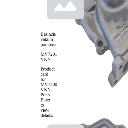
Su
pompası
pompa
Metal
çarkı
materyali
Basınçlı/
vakum
pompası
MV7201
VKN
Product
card
for
MV7400
VKN
.
Press
Enter
to
view
details.