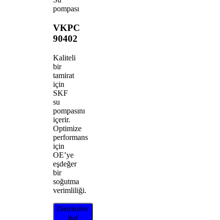
pompası
VKPC
90402
Kaliteli
bir
tamirat
için
SKF
su
pompasını
içerir.
Optimize
performans
için
OE’ye
eşdeğer
bir
soğutma
verimliliği.
Distribütör
bul