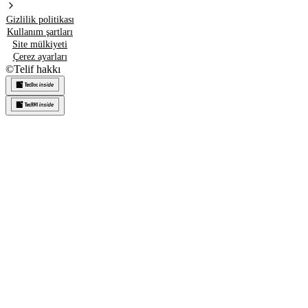
Gizlilik politikası
Kullanım şartları
Site mülkiyeti
Çerez ayarları
©
Telif hakkı