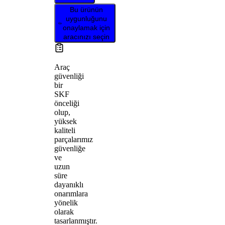
Bu ürünün
uygunluğunu
onaylamak için
aracınızı seçin
Araç
güvenliği
bir
SKF
önceliği
olup,
yüksek
kaliteli
parçalarımız
güvenliğe
ve
uzun
süre
dayanıklı
onarımlara
yönelik
olarak
tasarlanmıştır.