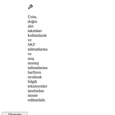
Ürün,
doğru
alet
takımları
kullanılarak
ve
SKF
talimatlarına
ve
araç
montaj
talimatlarına
harfiyen
uyularak
bilgili
teknisyenler
tarafından
monte
edilmelidir.
Otomotiv