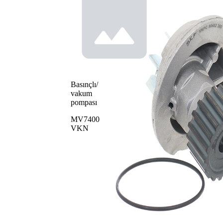
Basınçlı/
vakum
pompası
MV7400
VKN