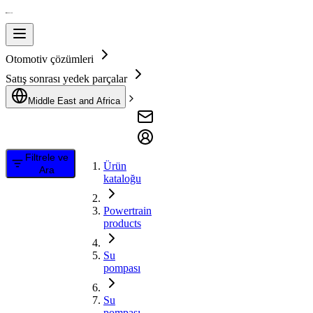
Otomotiv çözümleri
Satış sonrası yedek parçalar
Middle East and Africa
Filtrele ve
Ürün
Ara
kataloğu
Powertrain
products
Su
pompası
Su
pompası