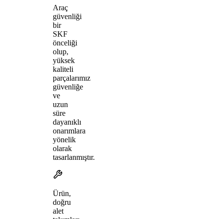
Araç
güvenliği
bir
SKF
önceliği
olup,
yüksek
kaliteli
parçalarımız
güvenliğe
ve
uzun
süre
dayanıklı
onarımlara
yönelik
olarak
tasarlanmıştır.
Ürün,
doğru
alet