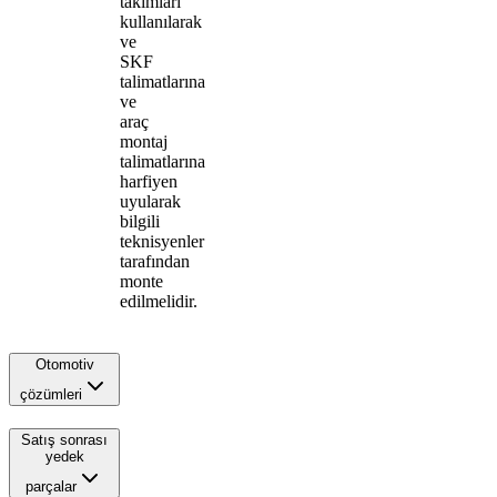
takımları
kullanılarak
ve
SKF
talimatlarına
ve
araç
montaj
talimatlarına
harfiyen
uyularak
bilgili
teknisyenler
tarafından
monte
edilmelidir.
Otomotiv
çözümleri
Satış sonrası
yedek
parçalar