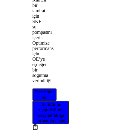
bir
tamirat
için
SKF
su
pompasını
içerir.
Optimize
performans
için
OE’ye
eşdeğer
bir
soğutma
verimliliği.
Distribütör
bul
Bu ürünün
uygunluğunu
onaylamak için
aracınızı seçin