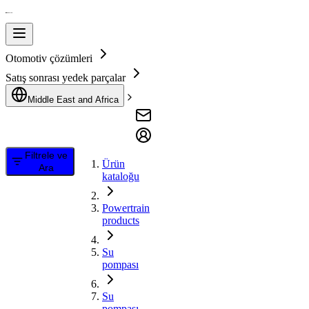
Otomotiv çözümleri
Satış sonrası yedek parçalar
Middle East and Africa
Filtrele ve
Ürün
Ara
kataloğu
Powertrain
products
Su
pompası
Su
pompası