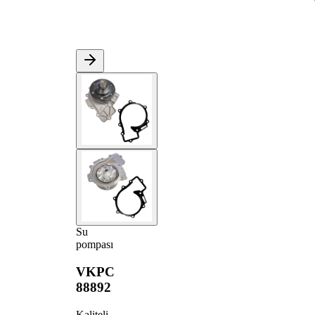
Su
pompası
VKPC
88892
Kaliteli