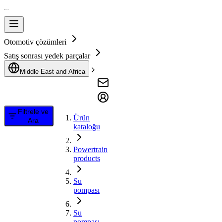
Otomotiv çözümleri
Satış sonrası yedek parçalar
Middle East and Africa
Filtrele ve
Ürün
Ara
kataloğu
Powertrain
products
Su
pompası
Su
pompası