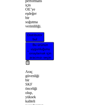
performans
için
OE’ye
eşdeğer
bir
soğutma
verimliliği.
Distribütör
bul
Bu ürünün
uygunluğunu
onaylamak için
aracınızı seçin
Araç
güvenliği
bir
SKF
önceliği
olup,
yüksek
kaliteli