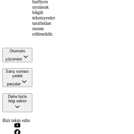
harfiyen
uyularak
bilgili
teknisyenler
tarafından
monte
edilmelidir.
Otomotiv
çözümleri
Satış sonrası
yedek
parçalar
Daha fazla
bilgi edinin
Bizi takip edin