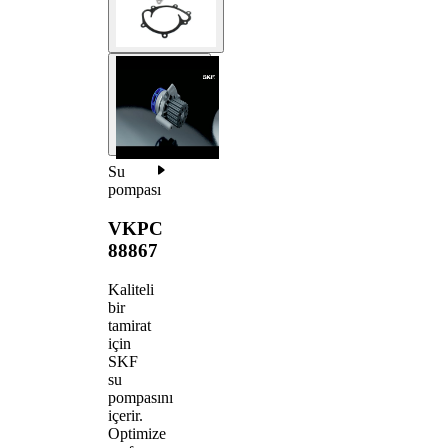
Su
pompası
VKPC
88867
Kaliteli
bir
tamirat
için
SKF
su
pompasını
içerir.
Optimize