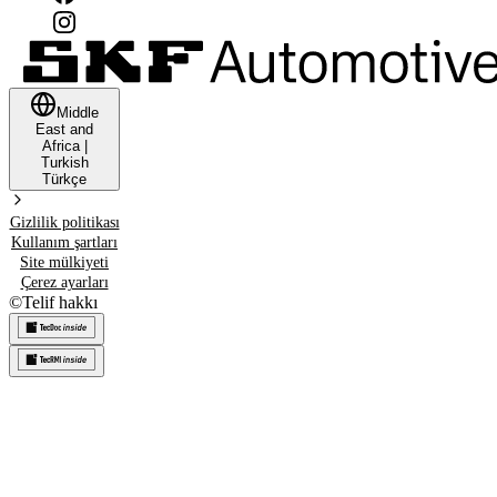
Middle
East and
Africa
|
Turkish
Türkçe
Gizlilik politikası
Kullanım şartları
Site mülkiyeti
Çerez ayarları
©
Telif hakkı