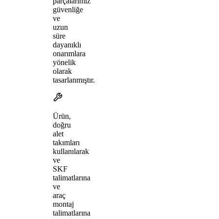
parçalarımız
güvenliğe
ve
uzun
süre
dayanıklı
onarımlara
yönelik
olarak
tasarlanmıştır.
Ürün,
doğru
alet
takımları
kullanılarak
ve
SKF
talimatlarına
ve
araç
montaj
talimatlarına