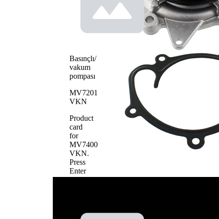
pompa
kayış
tipi
tahrikli
Su
pompası
pompa
Metal
çarkı
Basınçlı/
materyali
vakum
pompası
MV7201
VKN
Product
card
for
MV7400
VKN
.
Press
Enter
to
view
details.