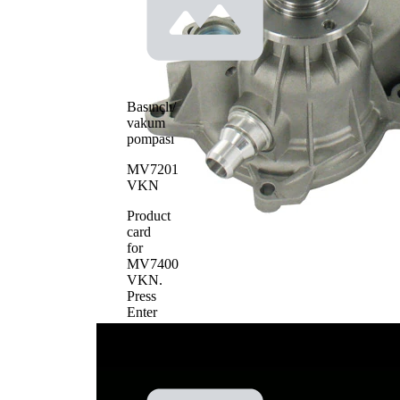
Su
pompası
pompa
Metal
çarkı
materyali
Basınçlı/
vakum
pompası
MV7201
VKN
Product
card
for
MV7400
VKN
.
Press
Enter
to
view
details.