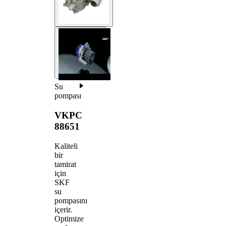
Su
pompası
VKPC
88651
Kaliteli
bir
tamirat
için
SKF
su
pompasını
içerir.
Optimize