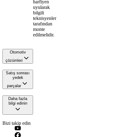
harfiyen
uyularak
bilgili
teknisyenler
tarafından
monte
edilmelidir.
Otomotiv
çözümleri
Satış sonrası
yedek
parçalar
Daha fazla
bilgi edinin
Bizi takip edin