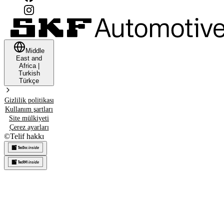
Middle
East and
Africa
|
Turkish
Türkçe
Gizlilik politikası
Kullanım şartları
Site mülkiyeti
Çerez ayarları
©
Telif hakkı