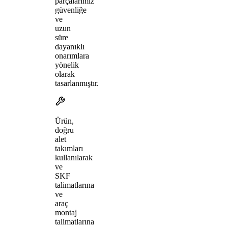
parçalarımız
güvenliğe
ve
uzun
süre
dayanıklı
onarımlara
yönelik
olarak
tasarlanmıştır.
Ürün,
doğru
alet
takımları
kullanılarak
ve
SKF
talimatlarına
ve
araç
montaj
talimatlarına