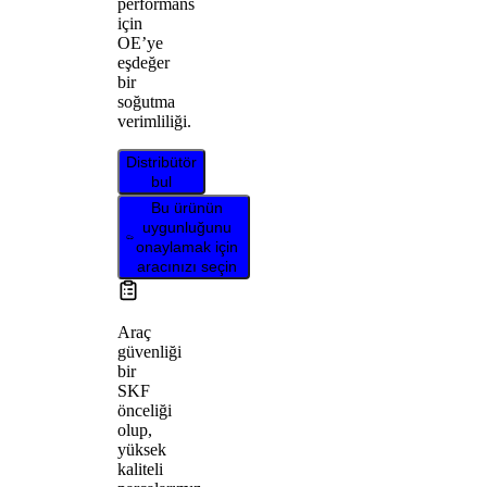
performans
için
OE’ye
eşdeğer
bir
soğutma
verimliliği.
Distribütör
bul
Bu ürünün
uygunluğunu
onaylamak için
aracınızı seçin
Araç
güvenliği
bir
SKF
önceliği
olup,
yüksek
kaliteli