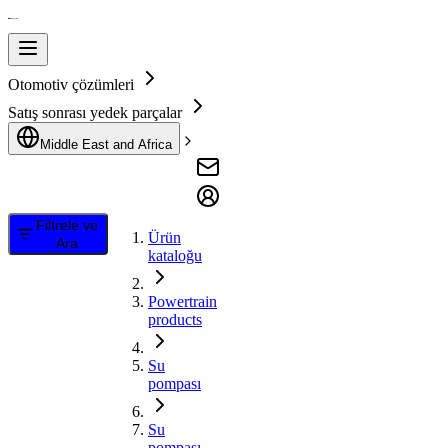
Otomotiv çözümleri
Satış sonrası yedek parçalar
Middle East and Africa
Filtrele ve
Ürün
Ara
kataloğu
Powertrain
products
Su
pompası
Su
pompası