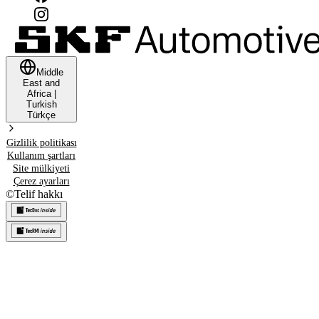
Middle
East and
Africa
|
Turkish
Türkçe
Gizlilik politikası
Kullanım şartları
Site mülkiyeti
Çerez ayarları
©
Telif hakkı