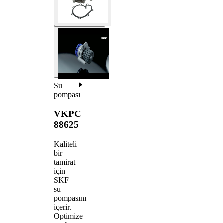
Su
pompası
VKPC
88625
Kaliteli
bir
tamirat
için
SKF
su
pompasını
içerir.
Optimize