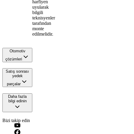
harfiyen
uyularak
bilgili
teknisyenler
tarafından
monte
edilmelidir.
Otomotiv
çözümleri
Satış sonrası
yedek
parçalar
Daha fazla
bilgi edinin
Bizi takip edin