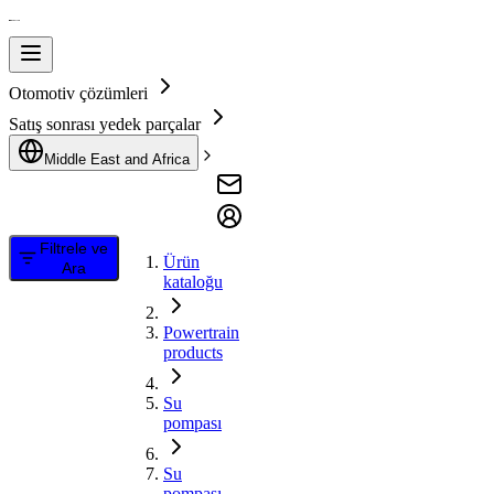
Otomotiv çözümleri
Satış sonrası yedek parçalar
Middle East and Africa
Filtrele ve
Ürün
Ara
kataloğu
Powertrain
products
Su
pompası
Su
pompası