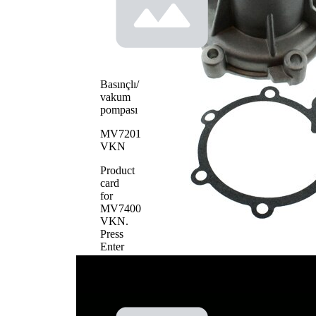
Dökme
pompa
çelik
çarkı
materyali
Basınçlı/
vakum
pompası
MV7201
VKN
Product
card
for
MV7400
VKN
.
Press
Enter
to
view
details.