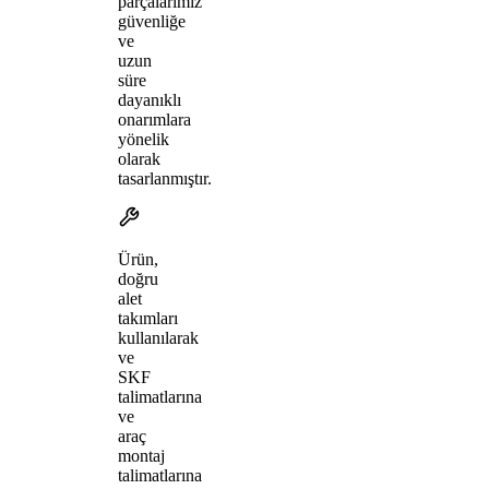
parçalarımız
güvenliğe
ve
uzun
süre
dayanıklı
onarımlara
yönelik
olarak
tasarlanmıştır.
Ürün,
doğru
alet
takımları
kullanılarak
ve
SKF
talimatlarına
ve
araç
montaj
talimatlarına