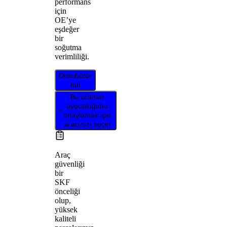
performans
için
OE’ye
eşdeğer
bir
soğutma
verimliliği.
Distribütör
bul
Bu ürünün
uygunluğunu
onaylamak için
aracınızı seçin
Araç
güvenliği
bir
SKF
önceliği
olup,
yüksek
kaliteli