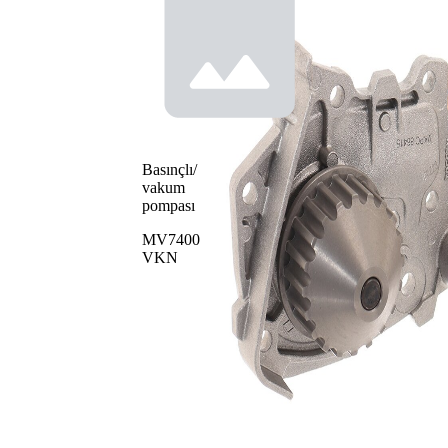
Basınçlı/
vakum
pompası
MV7400
VKN