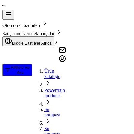
Otomotiv çözümleri
Satış sonrası yedek parçalar
Middle East and Africa
Filtrele ve
Ürün
Ara
kataloğu
Powertrain
products
Su
pompası
Su
pompası