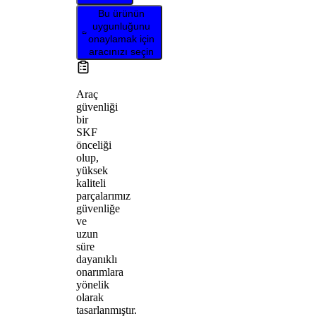
Bu ürünün
uygunluğunu
onaylamak için
aracınızı seçin
Araç
güvenliği
bir
SKF
önceliği
olup,
yüksek
kaliteli
parçalarımız
güvenliğe
ve
uzun
süre
dayanıklı
onarımlara
yönelik
olarak
tasarlanmıştır.