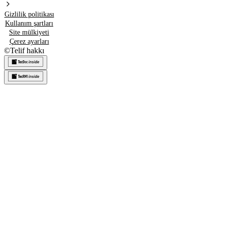
Gizlilik politikası
Kullanım şartları
Site mülkiyeti
Çerez ayarları
©
Telif hakkı