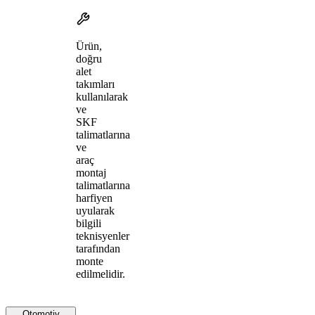
Ürün,
doğru
alet
takımları
kullanılarak
ve
SKF
talimatlarına
ve
araç
montaj
talimatlarına
harfiyen
uyularak
bilgili
teknisyenler
tarafından
monte
edilmelidir.
Otomotiv