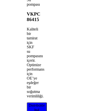
pompası
VKPC
86415
Kaliteli
bir
tamirat
için
SKF
su
pompasını
içerir.
Optimize
performans
için
OE’ye
eşdeğer
bir
soğutma
verimliliği.
Distribütör
bul