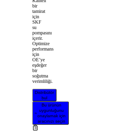
Kaliteli
bir
tamirat
için
SKF
su
pompasını
içerir.
Optimize
performans
için
OE’ye
eşdeğer
bir
soğutma
verimliliği.
Distribütör
bul
Bu ürünün
uygunluğunu
onaylamak için
aracınızı seçin