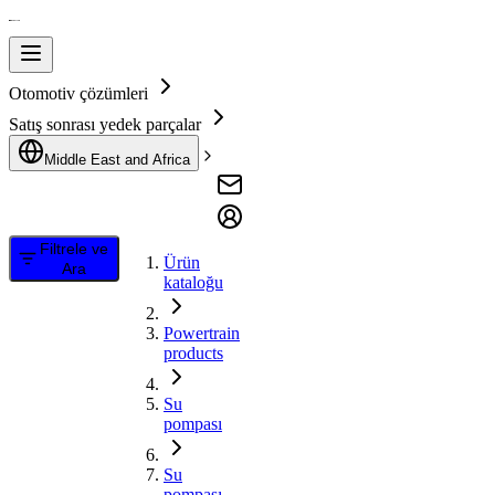
Otomotiv çözümleri
Satış sonrası yedek parçalar
Middle East and Africa
Filtrele ve
Ürün
Ara
kataloğu
Powertrain
products
Su
pompası
Su
pompası