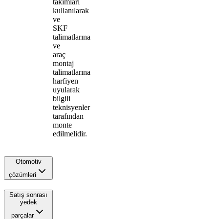
takımları
kullanılarak
ve
SKF
talimatlarına
ve
araç
montaj
talimatlarına
harfiyen
uyularak
bilgili
teknisyenler
tarafından
monte
edilmelidir.
Otomotiv
çözümleri
Satış sonrası
yedek
parçalar