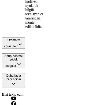
harfiyen
uyularak
bilgili
teknisyenler
tarafından
monte
edilmelidir.
Otomotiv
çözümleri
Satış sonrası
yedek
parçalar
Daha fazla
bilgi edinin
Bizi takip edin