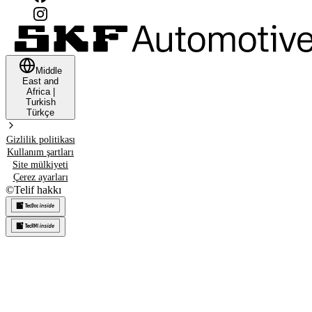
Middle
East and
Africa
|
Turkish
Türkçe
Gizlilik politikası
Kullanım şartları
Site mülkiyeti
Çerez ayarları
©
Telif hakkı