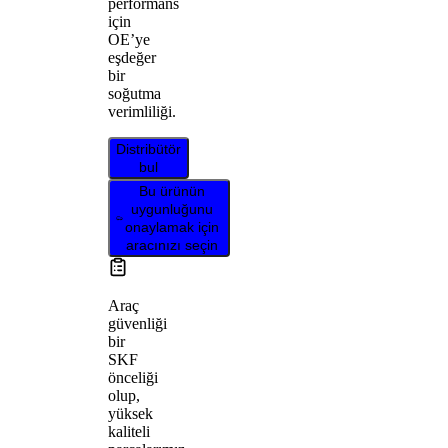
performans
için
OE’ye
eşdeğer
bir
soğutma
verimliliği.
Distribütör
bul
Bu ürünün
uygunluğunu
onaylamak için
aracınızı seçin
Araç
güvenliği
bir
SKF
önceliği
olup,
yüksek
kaliteli