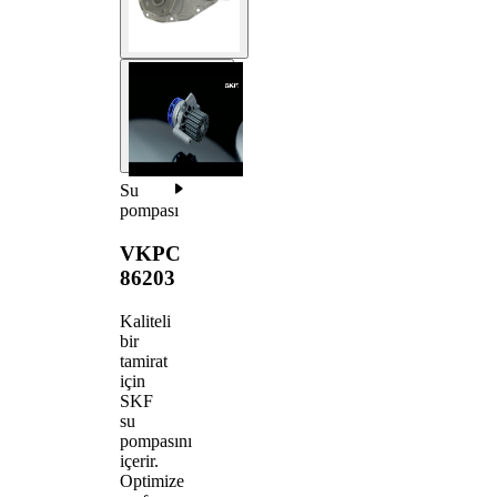
Su
pompası
VKPC
86203
Kaliteli
bir
tamirat
için
SKF
su
pompasını
içerir.
Optimize