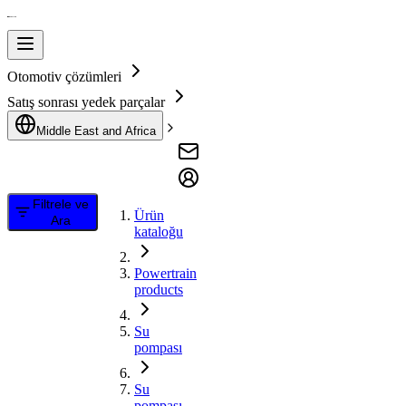
Otomotiv çözümleri
Satış sonrası yedek parçalar
Middle East and Africa
Filtrele ve
Ürün
Ara
kataloğu
Powertrain
products
Su
pompası
Su
pompası