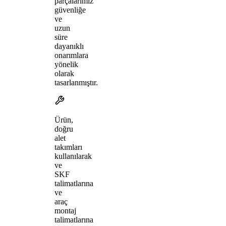
parçalarımız
güvenliğe
ve
uzun
süre
dayanıklı
onarımlara
yönelik
olarak
tasarlanmıştır.
Ürün,
doğru
alet
takımları
kullanılarak
ve
SKF
talimatlarına
ve
araç
montaj
talimatlarına