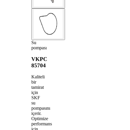
Su
pompası
VKPC
85704
Kaliteli
bir
tamirat
için
SKF
su
pompasını
içerir.
Optimize
performans
için