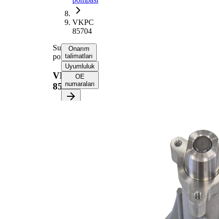
VKPC
85704
Su
Onarım
pompası
talimatları
Uyumluluk
VKPC
OE
numaraları
85704
Onarım
talimatlarını
almak için
aracınızı
seçin