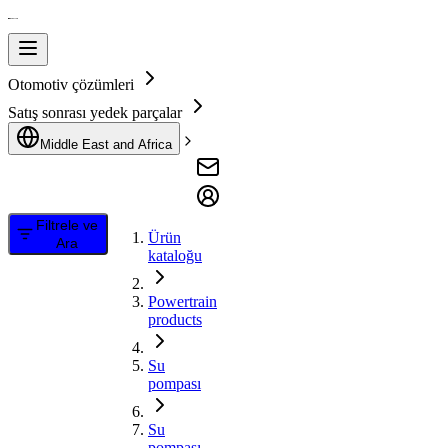
Otomotiv çözümleri
Satış sonrası yedek parçalar
Middle East and Africa
Filtrele ve
Ürün
Ara
kataloğu
Powertrain
products
Su
pompası
Su
pompası