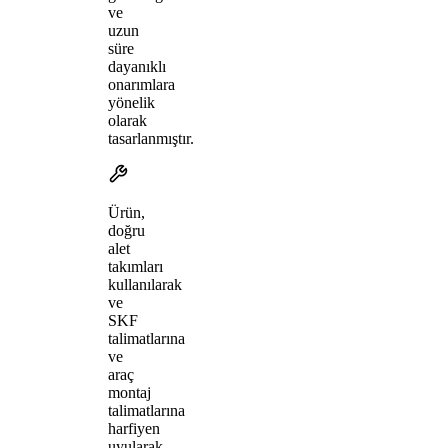
ve
uzun
süre
dayanıklı
onarımlara
yönelik
olarak
tasarlanmıştır.
Ürün,
doğru
alet
takımları
kullanılarak
ve
SKF
talimatlarına
ve
araç
montaj
talimatlarına
harfiyen
uyularak