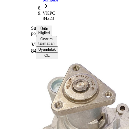
VKPC
84223
Su
Ürün
pompası
bilgileri
Onarım
talimatları
VKPC
Uyumluluk
84223
OE
numaraları
Ürün bilgileri
Özellik
Değer
İlave
ürün/
Contalar
İlave
ile
açıklama
Palet
tekerleği
45 mm
çapı