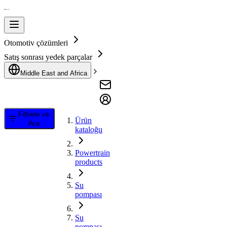
Otomotiv çözümleri
Satış sonrası yedek parçalar
Middle East and Africa
Filtrele ve
Ürün
Ara
kataloğu
Powertrain
products
Su
pompası
Su
pompası