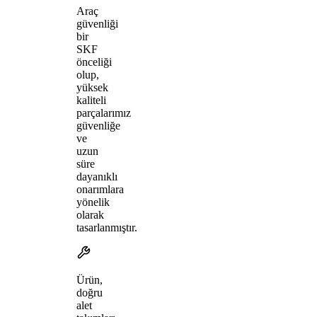
Araç
güvenliği
bir
SKF
önceliği
olup,
yüksek
kaliteli
parçalarımız
güvenliğe
ve
uzun
süre
dayanıklı
onarımlara
yönelik
olarak
tasarlanmıştır.
Ürün,
doğru
alet