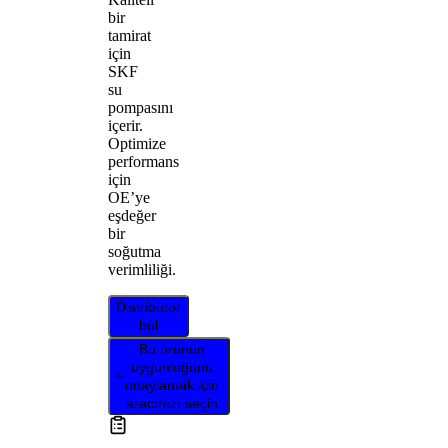
bir
tamirat
için
SKF
su
pompasını
içerir.
Optimize
performans
için
OE’ye
eşdeğer
bir
soğutma
verimliliği.
Distribütör
bul
Bu ürünün
uygunluğunu
onaylamak için
aracınızı seçin