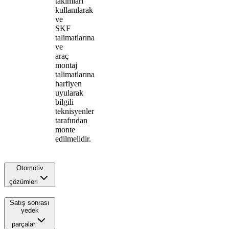
takımları
kullanılarak
ve
SKF
talimatlarına
ve
araç
montaj
talimatlarına
harfiyen
uyularak
bilgili
teknisyenler
tarafından
monte
edilmelidir.
Otomotiv
çözümleri
Satış sonrası
yedek
parçalar