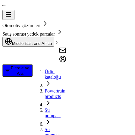
Otomotiv çözümleri
Satış sonrası yedek parçalar
Middle East and Africa
Filtrele ve
Ürün
Ara
kataloğu
Powertrain
products
Su
pompası
Su
pompası