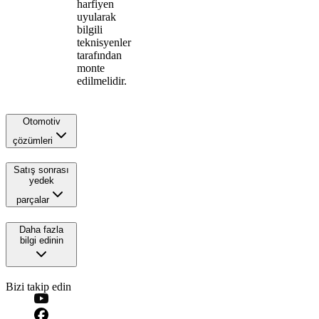
harfiyen
uyularak
bilgili
teknisyenler
tarafından
monte
edilmelidir.
Otomotiv
çözümleri
Satış sonrası
yedek
parçalar
Daha fazla
bilgi edinin
Bizi takip edin