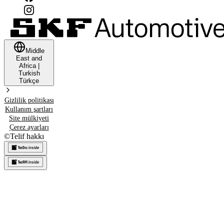
Middle
East and
Africa
|
Turkish
Türkçe
Gizlilik politikası
Kullanım şartları
Site mülkiyeti
Çerez ayarları
©
Telif hakkı