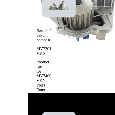
tipi
için
Su
pompası
pompa
Çelik sac
çarkı
materyali
Basınçlı/
SKF
vakum
Aquamax
pompası
MV7201
VKN
Product
card
for
MV7400
VKN
.
Press
Enter
to
view
details.