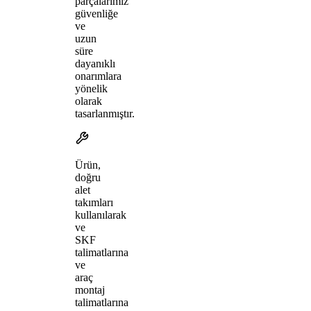
parçalarımız
güvenliğe
ve
uzun
süre
dayanıklı
onarımlara
yönelik
olarak
tasarlanmıştır.
Ürün,
doğru
alet
takımları
kullanılarak
ve
SKF
talimatlarına
ve
araç
montaj
talimatlarına