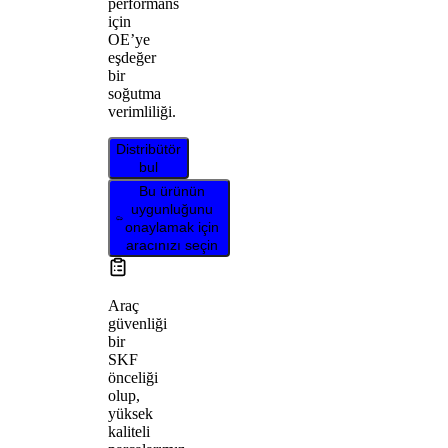
performans
için
OE’ye
eşdeğer
bir
soğutma
verimliliği.
Distribütör
bul
Bu ürünün
uygunluğunu
onaylamak için
aracınızı seçin
Araç
güvenliği
bir
SKF
önceliği
olup,
yüksek
kaliteli