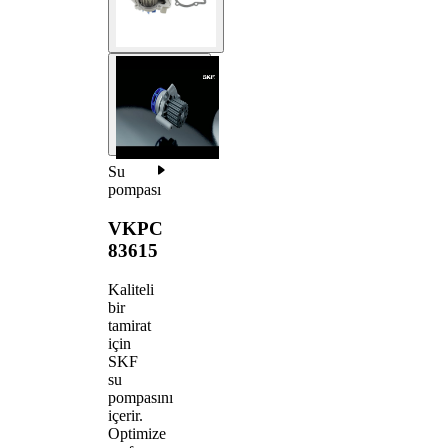
Su
pompası
VKPC
83615
Kaliteli
bir
tamirat
için
SKF
su
pompasını
içerir.
Optimize