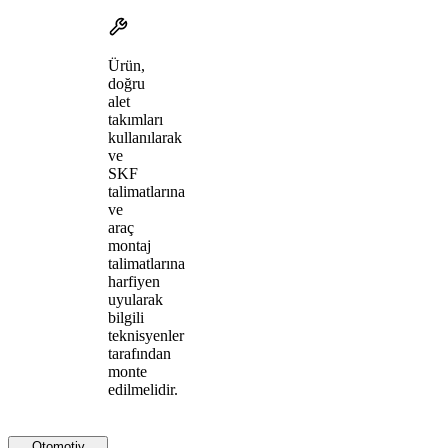
Ürün,
doğru
alet
takımları
kullanılarak
ve
SKF
talimatlarına
ve
araç
montaj
talimatlarına
harfiyen
uyularak
bilgili
teknisyenler
tarafından
monte
edilmelidir.
Otomotiv