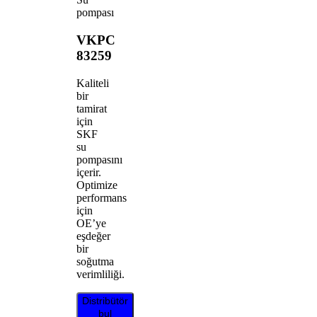
pompası
VKPC
83259
Kaliteli
bir
tamirat
için
SKF
su
pompasını
içerir.
Optimize
performans
için
OE’ye
eşdeğer
bir
soğutma
verimliliği.
Distribütör
bul