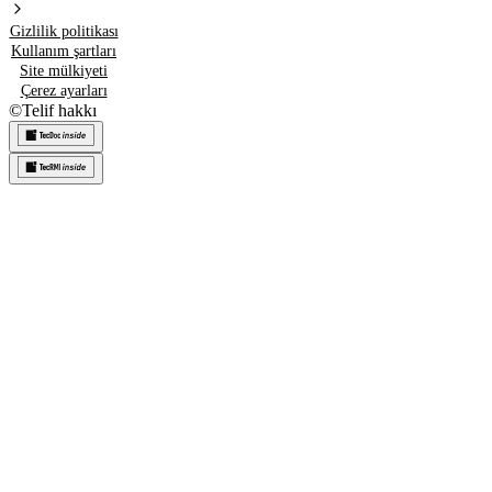
Gizlilik politikası
Kullanım şartları
Site mülkiyeti
Çerez ayarları
©
Telif hakkı