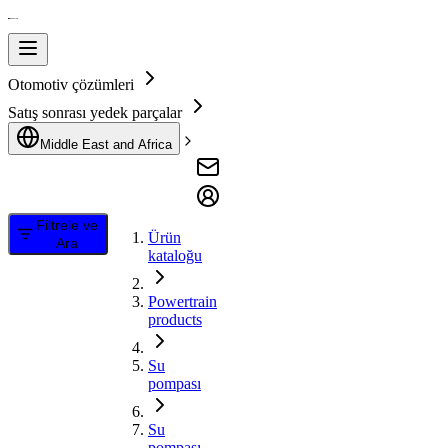
Otomotiv çözümleri
Satış sonrası yedek parçalar
Middle East and Africa
Filtrele ve
Ürün
Ara
kataloğu
Powertrain
products
Su
pompası
Su
pompası