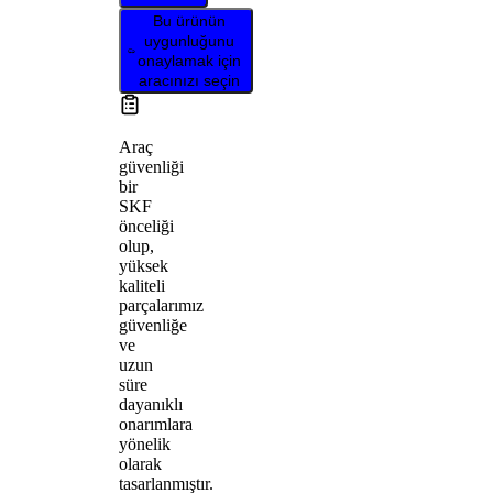
Bu ürünün
uygunluğunu
onaylamak için
aracınızı seçin
Araç
güvenliği
bir
SKF
önceliği
olup,
yüksek
kaliteli
parçalarımız
güvenliğe
ve
uzun
süre
dayanıklı
onarımlara
yönelik
olarak
tasarlanmıştır.