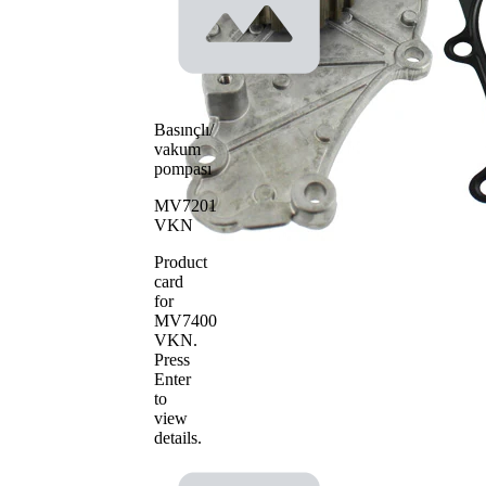
tipi
için
Su
pompası
pompa
Plastik
çarkı
materyali
Basınçlı/
SKF
vakum
Aquamax
pompası
MV7201
VKN
Product
card
for
MV7400
VKN
.
Press
Enter
to
view
details.