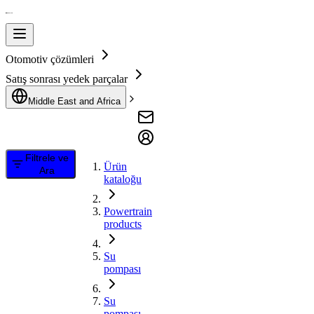
Otomotiv çözümleri
Satış sonrası yedek parçalar
Middle East and Africa
Filtrele ve
Ürün
Ara
kataloğu
Powertrain
products
Su
pompası
Su
pompası