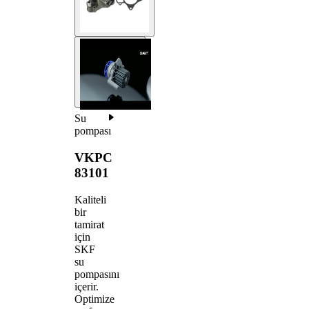
Su
pompası
VKPC
83101
Kaliteli
bir
tamirat
için
SKF
su
pompasını
içerir.
Optimize