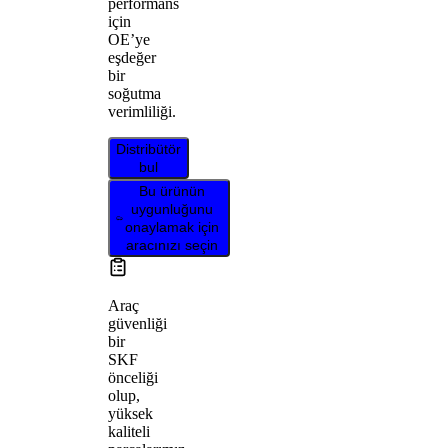
performans
için
OE’ye
eşdeğer
bir
soğutma
verimliliği.
Distribütör
bul
Bu ürünün
uygunluğunu
onaylamak için
aracınızı seçin
Araç
güvenliği
bir
SKF
önceliği
olup,
yüksek
kaliteli