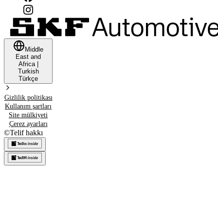
Middle
East and
Africa
|
Turkish
Türkçe
Gizlilik politikası
Kullanım şartları
Site mülkiyeti
Çerez ayarları
©
Telif hakkı