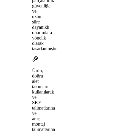
parçalarımız
güvenliğe
ve
uzun
süre
dayanıklı
onarımlara
yönelik
olarak
tasarlanmıştır.
Ürün,
doğru
alet
takımları
kullanılarak
ve
SKF
talimatlarına
ve
araç
montaj
talimatlarına