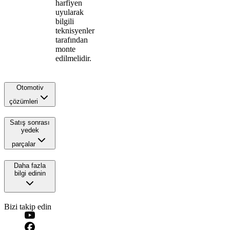
harfiyen
uyularak
bilgili
teknisyenler
tarafından
monte
edilmelidir.
Otomotiv
çözümleri
Satış sonrası
yedek
parçalar
Daha fazla
bilgi edinin
Bizi takip edin