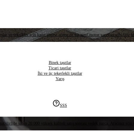
lar ve teknikler için kanıt görevi gören en üst sınıf motor yarışları gibi titiz bi
Binek taşıtlar
Ticari taşıtlar
İki ve üç tekerlekli taşıtlar
Yarış
SSS
nabilirliğe sahip 20.000 yüksek kaliteli satış sonrası yedek parça. Aracınız için