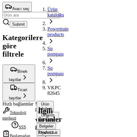
Aracı seç
Ürün
kataloğu
Submit
Powertrain
products
Kategorilere
göre
Su
filtrele
pompası
Su
Binek
pompası
taşıtlar
VKPC
Ticari
82645
taşıtlar
Su
Hızlı bağlantılar
Ürün
pompası
bilgileri
İlgili
Teknoloji
Onarım
ürünler
merkezi
talimatları
VKPC
Belgeler
82645
SSS
Product
Uyumluluk
Başlamadan