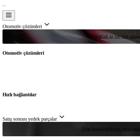
Otomotiv çözümleri
Yarış
Çok az yer yeni tasarım
Otomotiv çözümleri
Hızlı bağlantılar
Satış sonrası yedek parçalar
Ürün kataloğu
Küresel çapta bulu