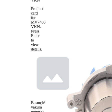
VKN
Product
card
for
MV7400
VKN
.
Press
Enter
to
view
details.
Basınçlı/
vakum
pompası