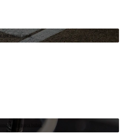
r test ortamı sunar.
 şimdi yedek parça bulun.