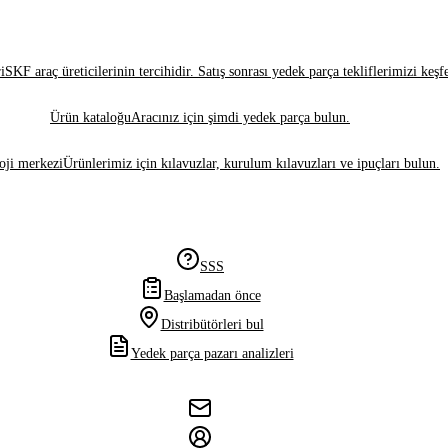
i
SKF araç üreticilerinin tercihidir. Satış sonrası yedek parça tekliflerimizi keşf
Ürün kataloğu
Aracınız için şimdi yedek parça bulun.
oji merkezi
Ürünlerimiz için kılavuzlar, kurulum kılavuzları ve ipuçları bulun.
SSS
Başlamadan önce
Distribütörleri bul
Yedek parça pazarı analizleri