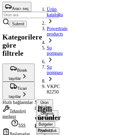
Aracı seç
Ürün
kataloğu
Submit
Powertrain
products
Kategorilere
göre
Su
filtrele
pompası
Su
Binek
pompası
taşıtlar
VKPC
Ticari
82250
taşıtlar
Su
Hızlı bağlantılar
Ürün
pompası
bilgileri
İlgili
Teknoloji
Onarım
ürünler
merkezi
talimatları
VKPC
Belgeler
82250
SSS
Product
Uyumluluk
Başlamadan