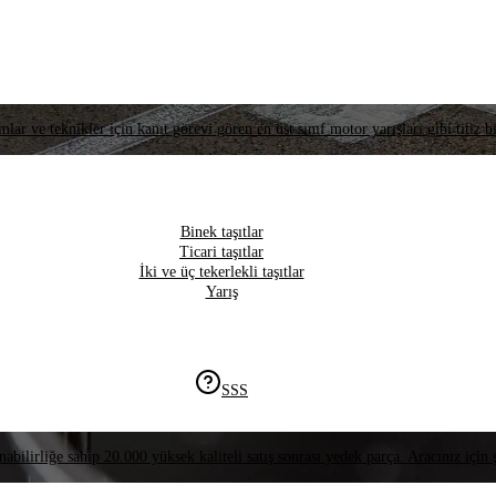
lar ve teknikler için kanıt görevi gören en üst sınıf motor yarışları gibi titiz bi
Binek taşıtlar
Ticari taşıtlar
İki ve üç tekerlekli taşıtlar
Yarış
SSS
nabilirliğe sahip 20.000 yüksek kaliteli satış sonrası yedek parça. Aracınız için