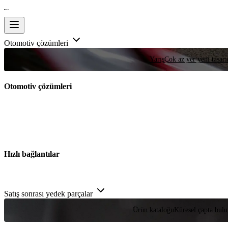
Otomotiv çözümleri
Yarış
Çok az yer yeni tasarım
Otomotiv çözümleri
Hızlı bağlantılar
Satış sonrası yedek parçalar
Ürün kataloğu
Küresel çapta bulu