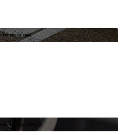
r test ortamı sunar.
 şimdi yedek parça bulun.