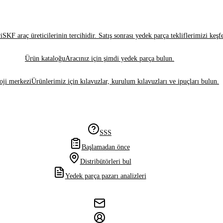
i
SKF araç üreticilerinin tercihidir. Satış sonrası yedek parça tekliflerimizi keşf
Ürün kataloğu
Aracınız için şimdi yedek parça bulun.
oji merkezi
Ürünlerimiz için kılavuzlar, kurulum kılavuzları ve ipuçları bulun.
SSS
Başlamadan önce
Distribütörleri bul
Yedek parça pazarı analizleri