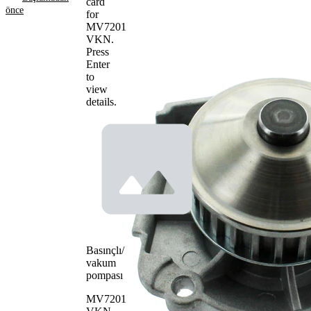
card
OE
önce
for
numaraları
MV7201
VKN
.
Ürün bilgileri
Press
Enter
Özellik
Değer
to
Diş
24
view
sayısı
details.
Su
Dişli kayış
pompa
mekanizması
tipi
için
Su
pompası
pompa
Plastik
çarkı
materyali
Basınçlı/
vakum
pompası
MV7201