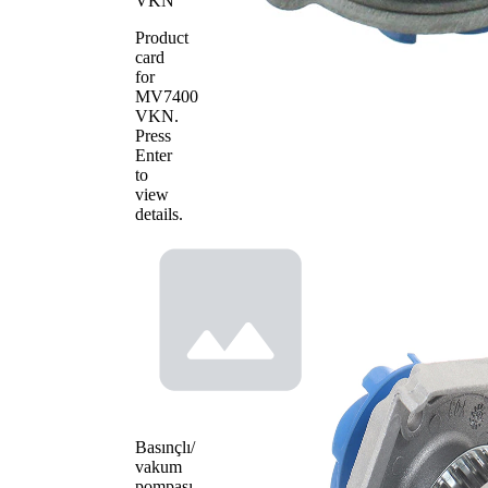
VKN
Product
card
for
MV7400
VKN
.
Press
Enter
to
view
details.
Basınçlı/
vakum
pompası