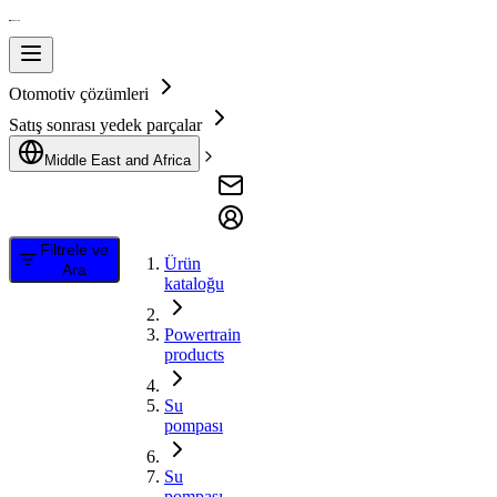
Otomotiv çözümleri
Satış sonrası yedek parçalar
Middle East and Africa
Filtrele ve
Ürün
Ara
kataloğu
Powertrain
products
Su
pompası
Su
pompası