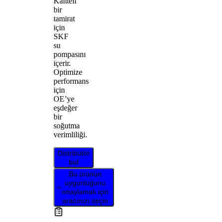
Kaliteli
bir
tamirat
için
SKF
su
pompasını
içerir.
Optimize
performans
için
OE’ye
eşdeğer
bir
soğutma
verimliliği.
Distribütör
bul
Bu ürünün
uygunluğunu
onaylamak için
aracınızı seçin