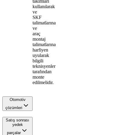
takımları
kullanılarak
ve
SKF
talimatlarına
ve
araç
montaj
talimatlarına
harfiyen
uyularak
bilgili
teknisyenler
tarafından
monte
edilmelidir.
Otomotiv
çözümleri
Satış sonrası
yedek
parçalar