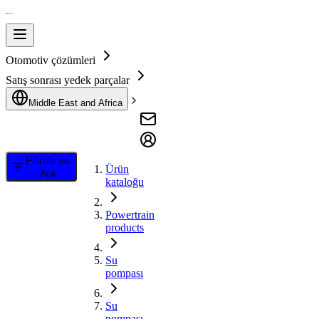
Otomotiv çözümleri
Satış sonrası yedek parçalar
Middle East and Africa
Filtrele ve
Ürün
Ara
kataloğu
Powertrain
products
Su
pompası
Su
pompası