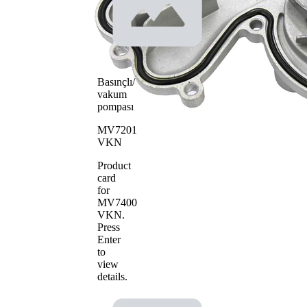
pompası
Çelik
pompa
sac
çarkı
materyali
Basınçlı/
vakum
pompası
MV7201
VKN
Product
card
for
MV7400
VKN
.
Press
Enter
to
view
details.