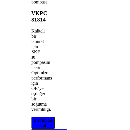
pompası
VKPC
81814
Kaliteli
bir
tamirat
için
SKF
su
pompasını
içerir.
Optimize
performans
için
OE’ye
eşdeğer
bir
soğutma
verimliliği.
Distribütör
bul