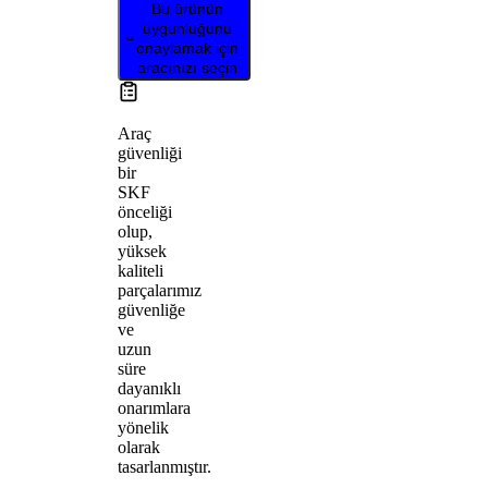
Bu ürünün
uygunluğunu
onaylamak için
aracınızı seçin
Araç
güvenliği
bir
SKF
önceliği
olup,
yüksek
kaliteli
parçalarımız
güvenliğe
ve
uzun
süre
dayanıklı
onarımlara
yönelik
olarak
tasarlanmıştır.