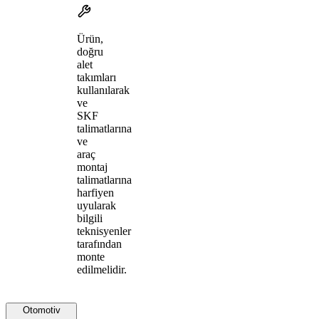
Ürün,
doğru
alet
takımları
kullanılarak
ve
SKF
talimatlarına
ve
araç
montaj
talimatlarına
harfiyen
uyularak
bilgili
teknisyenler
tarafından
monte
edilmelidir.
Otomotiv