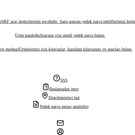
i
SKF araç üreticilerinin tercihidir. Satış sonrası yedek parça tekliflerimizi keşf
Ürün kataloğu
Aracınız için şimdi yedek parça bulun.
oji merkezi
Ürünlerimiz için kılavuzlar, kurulum kılavuzları ve ipuçları bulun.
SSS
Başlamadan önce
Distribütörleri bul
Yedek parça pazarı analizleri