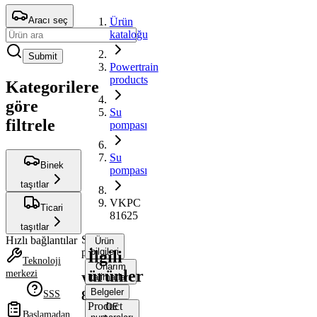
Aracı seç
Ürün
kataloğu
Submit
Powertrain
products
Kategorilere
göre
Su
filtrele
pompası
Su
Binek
pompası
taşıtlar
VKPC
Ticari
81625
taşıtlar
Su
Hızlı bağlantılar
Ürün
pompası
bilgileri
İlgili
Teknoloji
Onarım
ürünler
merkezi
talimatları
VKPC
Belgeler
81625
SSS
Product
OE
Başlamadan