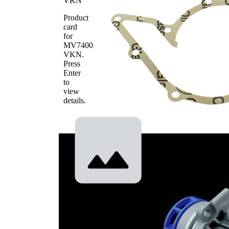
VKN
Product
card
for
MV7400
VKN
.
Press
Enter
to
view
details.
Basınçlı/
vakum
pompası