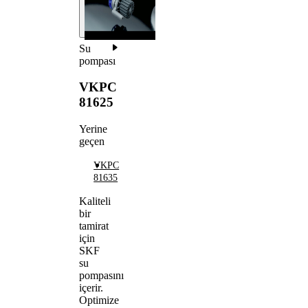
Su
pompası
VKPC
81625
Yerine
geçen
VKPC
81635
Kaliteli
bir
tamirat
için
SKF
su
pompasını
içerir.
Optimize