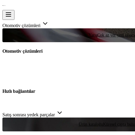
Otomotiv çözümleri
Yarış
Çok az yer yeni tasarım
Otomotiv çözümleri
Hızlı bağlantılar
Satış sonrası yedek parçalar
Ürün kataloğu
Küresel çapta bulu