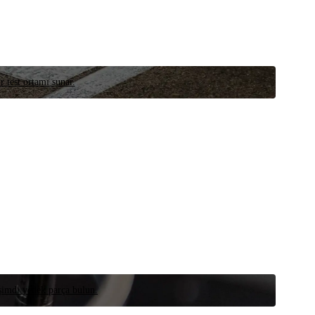
r test ortamı sunar.
 şimdi yedek parça bulun.