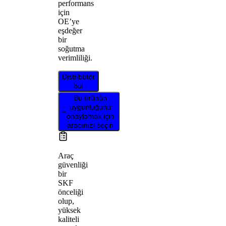
performans
için
OE’ye
eşdeğer
bir
soğutma
verimliliği.
Distribütör
bul
Bu ürünün
uygunluğunu
onaylamak için
aracınızı seçin
Araç
güvenliği
bir
SKF
önceliği
olup,
yüksek
kaliteli