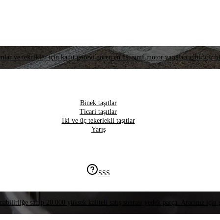
lar ve teknikler için kanıt görevi gören en üst sınıf motor yarışları gibi titiz bi
Binek taşıtlar
Ticari taşıtlar
İki ve üç tekerlekli taşıtlar
Yarış
SSS
nabilirliğe sahip 20.000 yüksek kaliteli satış sonrası yedek parça. Aracınız için