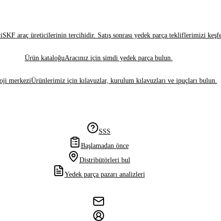
i
SKF araç üreticilerinin tercihidir. Satış sonrası yedek parça tekliflerimizi keşf
Ürün kataloğu
Aracınız için şimdi yedek parça bulun.
oji merkezi
Ürünlerimiz için kılavuzlar, kurulum kılavuzları ve ipuçları bulun.
SSS
Başlamadan önce
Distribütörleri bul
Yedek parça pazarı analizleri