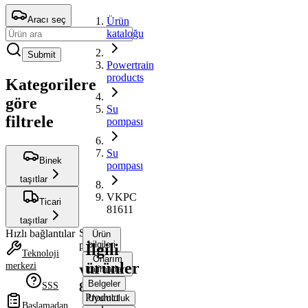
Aracı seç
Ürün
kataloğu
Submit
Powertrain
products
Kategorilere
göre
Su
filtrele
pompası
Su
Binek
pompası
taşıtlar
VKPC
Ticari
81611
taşıtlar
Su
Hızlı bağlantılar
Ürün
pompası
bilgileri
İlgili
Teknoloji
Onarım
ürünler
merkezi
talimatları
VKPC
Belgeler
81611
SSS
Product
Uyumluluk
Başlamadan