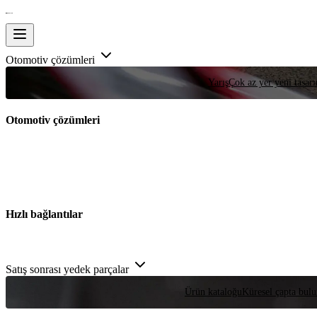
Otomotiv çözümleri
Yarış
Çok az yer yeni tasarım
Otomotiv çözümleri
Hızlı bağlantılar
Satış sonrası yedek parçalar
Ürün kataloğu
Küresel çapta bulu