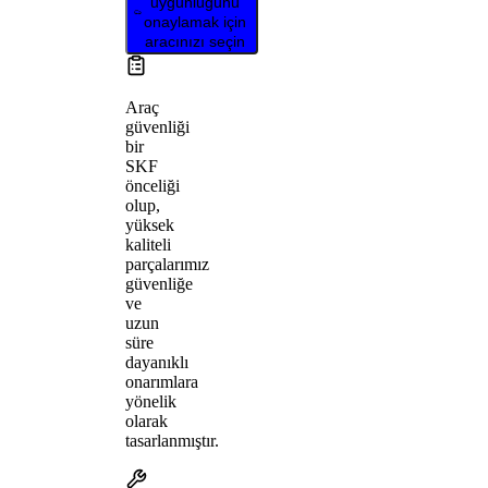
uygunluğunu
onaylamak için
aracınızı seçin
Araç
güvenliği
bir
SKF
önceliği
olup,
yüksek
kaliteli
parçalarımız
güvenliğe
ve
uzun
süre
dayanıklı
onarımlara
yönelik
olarak
tasarlanmıştır.