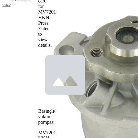
card
OE
önce
for
numaraları
MV7201
VKN
.
Ürün bilgileri
Press
Enter
Özellik
Değer
to
İlave
view
ürün/
Contalar
details.
İlave
ile
açıklama
Su
Tırnaklı
pompa
kayış
tipi
tahrikli
Su
pompası
pompa
Plastik
çarkı
materyali
Basınçlı/
vakum
pompası
MV7201