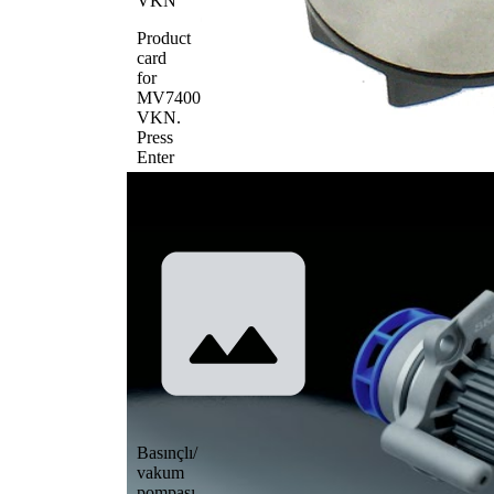
VKN
Product
card
for
MV7400
VKN
.
Press
Enter
to
view
details.
Basınçlı/
vakum
pompası