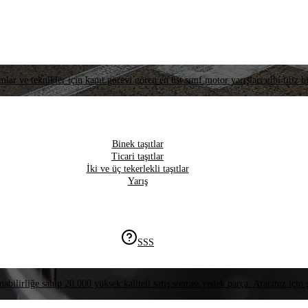
lar ve teknikler için kanıt görevi gören en üst sınıf motor yarışları gibi titiz bi
Binek taşıtlar
Ticari taşıtlar
İki ve üç tekerlekli taşıtlar
Yarış
SSS
nabilirliğe sahip 20.000 yüksek kaliteli satış sonrası yedek parça. Aracınız için