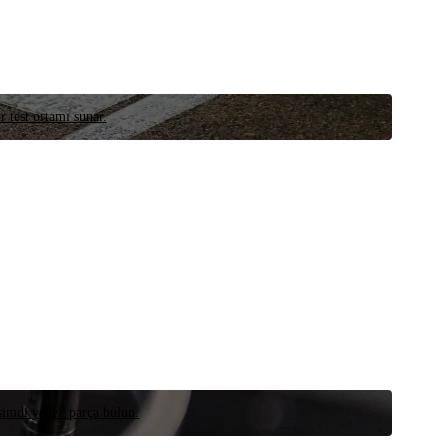
r test ortamı sunar.
 şimdi yedek parça bulun.