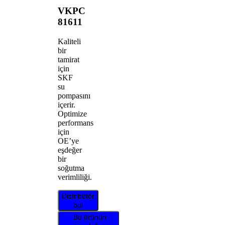
VKPC
81611
Kaliteli
bir
tamirat
için
SKF
su
pompasını
içerir.
Optimize
performans
için
OE’ye
eşdeğer
bir
soğutma
verimliliği.
Distribütör
bul
Bu ürünün