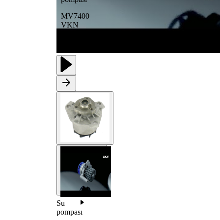
MV7400
VKN
Su
pompası