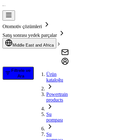
Otomotiv çözümleri
Satış sonrası yedek parçalar
Middle East and Africa
Filtrele ve
Ürün
Ara
kataloğu
Powertrain
products
Su
pompası
Su
pompası