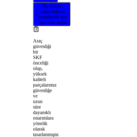
Bu ürünün
uygunluğunu
onaylamak için
aracınızı seçin
Araç
güvenliği
bir
SKF
önceliği
olup,
yüksek
kaliteli
parçalarımız
güvenliğe
ve
uzun
süre
dayanıklı
onarımlara
yönelik
olarak
tasarlanmıştır.