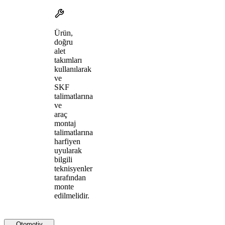
Ürün,
doğru
alet
takımları
kullanılarak
ve
SKF
talimatlarına
ve
araç
montaj
talimatlarına
harfiyen
uyularak
bilgili
teknisyenler
tarafından
monte
edilmelidir.
Otomotiv