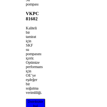
pompası
VKPC
81602
Kaliteli
bir
tamirat
için
SKF
su
pompasını
içerir.
Optimize
performans
için
OE’ye
eşdeğer
bir
soğutma
verimliliği.
Distribütör
bul