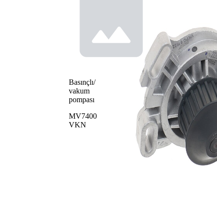
Basınçlı/
vakum
pompası
MV7400
VKN