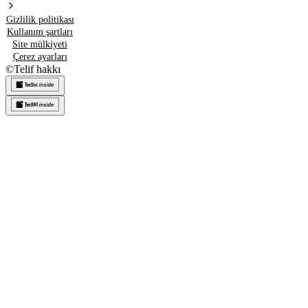
Gizlilik politikası
Kullanım şartları
Site mülkiyeti
Çerez ayarları
©
Telif hakkı