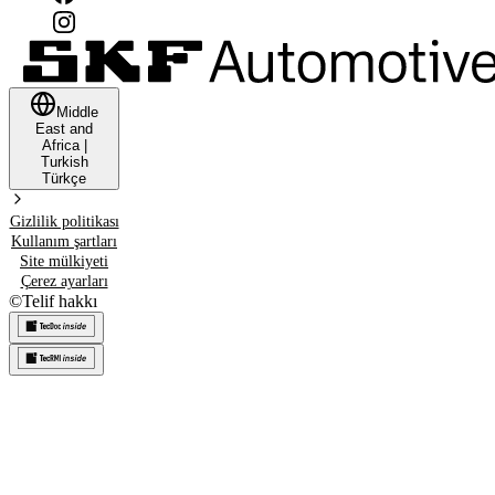
Middle
East and
Africa
|
Turkish
Türkçe
Gizlilik politikası
Kullanım şartları
Site mülkiyeti
Çerez ayarları
©
Telif hakkı