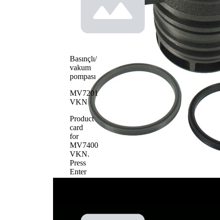
Su
pompası
pompa
Plastik
çarkı
materyali
SKF
Basınçlı/
Aquamax
vakum
pompası
MV7201
VKN
Product
card
for
MV7400
VKN
.
Press
Enter
to
view
details.