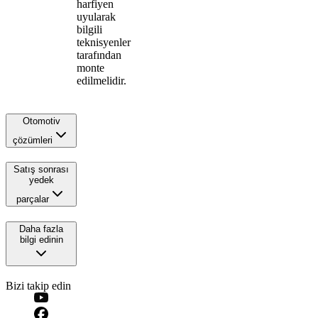
harfiyen
uyularak
bilgili
teknisyenler
tarafından
monte
edilmelidir.
Otomotiv
çözümleri
Satış sonrası
yedek
parçalar
Daha fazla
bilgi edinin
Bizi takip edin