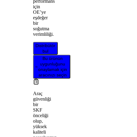
performans
için
OE’ye
eşdeğer
bir
soğutma
verimliliği.
Distribütör
bul
Bu ürünün
uygunluğunu
onaylamak için
aracınızı seçin
Araç
güvenliği
bir
SKF
önceliği
olup,
yüksek
kaliteli