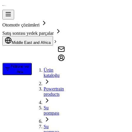
Otomotiv çözümleri
Satış sonrası yedek parçalar
Middle East and Africa
Filtrele ve
Ürün
Ara
kataloğu
Powertrain
products
Su
pompası
Su
pompası