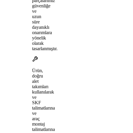
parçalarımız
güvenliğe
ve
uzun
süre
dayanıklı
onarımlara
yönelik
olarak
tasarlanmıştır.
Ürün,
doğru
alet
takımları
kullanılarak
ve
SKF
talimatlarına
ve
araç
montaj
talimatlarına