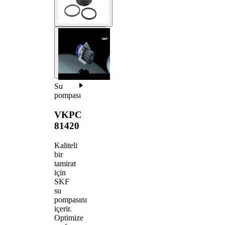
Su
pompası
VKPC
81420
Kaliteli
bir
tamirat
için
SKF
su
pompasını
içerir.
Optimize